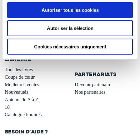
À PROPOS
OFFRES
Autoriser tous les cookies
Qui sommes-nous ?
Newsletter -10%
L'auto-édition
Remises quantités -42%
Autoriser la sélection
Nos fiches conseils
Avantages libraires -30%
Nos services aux auteurs
Parrainage : partagez 5€
Cookies nécessaires uniquement
.
Programme de fidélité
Carte cadeau
LIBRAIRIE
.
Tous les livres
PARTENARIATS
Coups de cœur
Meilleures ventes
Devenir partenaire
Nouveautés
Nos partenaires
Auteurs de A à Z
18+
Catalogue libraires
BESOIN D'AIDE ?