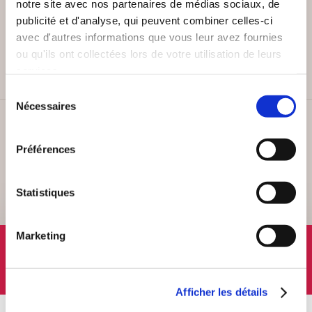
notre site avec nos partenaires de médias sociaux, de
publicité et d'analyse, qui peuvent combiner celles-ci
PAIEMENT SÉCURISÉ
avec d'autres informations que vous leur avez fournies
Remises quantités jusqu'à -42%
ou qu'ils ont collectées lors de votre utilisation de leurs
services.
Sélection
Nécessaires
du
consentement
SERVICE CLIENT
Lundi au vendredi, 10-12h / 14-16h
Préférences
Statistiques
Marketing
SUIVEZ-NOUS
Afficher les détails