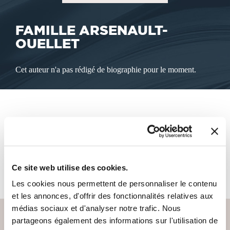
FAMILLE ARSENAULT-
OUELLET
Cet auteur n'a pas rédigé de biographie pour le moment.
LES LIVRES DE L'AUTEUR
Cet auteur ne propose pas de livre à la vente sur notre site
Ce site web utilise des cookies.
pour le moment.
Les cookies nous permettent de personnaliser le contenu
et les annonces, d'offrir des fonctionnalités relatives aux
médias sociaux et d'analyser notre trafic. Nous
partageons également des informations sur l'utilisation de