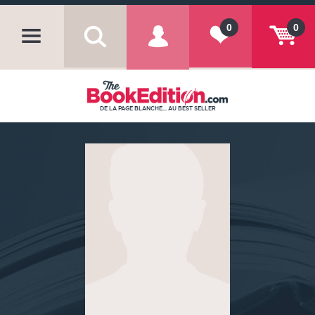
0
0
DE LA PAGE BLANCHE... AU BEST SELLER