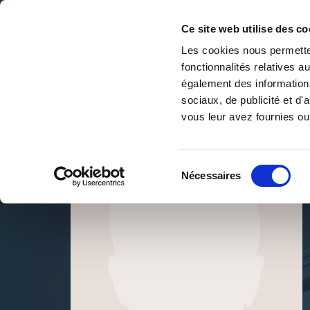
Ce site web utilise des co
Les cookies nous permetten
fonctionnalités relatives 
DE LA PAGE BLANCHE... AU BEST SELLER
également des informations
Accueil
/
pauline gourdet
sociaux, de publicité et d
vous leur avez fournies ou 
Sélection
Nécessaires
du
consentement