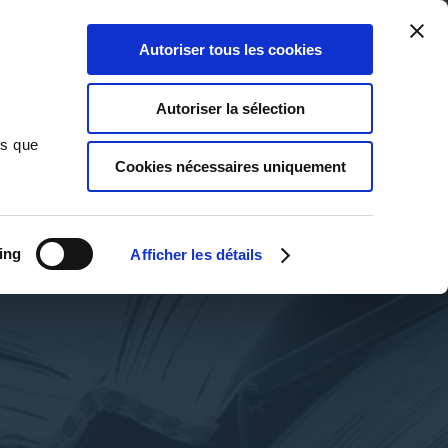
Qui sommes-nous ?
Nous contacter
Blog
Aide
0
0
Autoriser tous les cookies
Rechercher
Connexion
Ma liste
Panier
Autoriser la sélection
ns que
Cookies nécessaires uniquement
ing
Afficher les détails