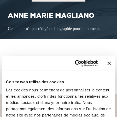
ANNE MARIE MAGLIANO
Cet auteur n'a pas rédigé de biographie pour le moment.
LES LIVRES DE L'AUTEUR
Cet auteur ne propose pas de livre à la vente sur notre site
pour le moment.
Ce site web utilise des cookies.
Les cookies nous permettent de personnaliser le contenu
et les annonces, d'offrir des fonctionnalités relatives aux
médias sociaux et d'analyser notre trafic. Nous
partageons également des informations sur l'utilisation de
notre site avec nos partenaires de médias sociaux, de