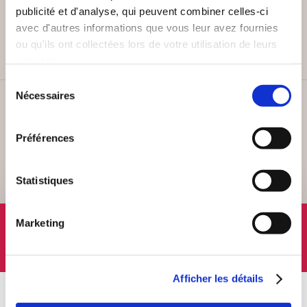
PAIEMENT SÉCURISÉ
publicité et d'analyse, qui peuvent combiner celles-ci
Remises quantités jusqu'à -42%
avec d'autres informations que vous leur avez fournies
ou qu'ils ont collectées lors de votre utilisation de leurs
services.
Sélection
Nécessaires
du
SERVICE CLIENT
consentement
Lundi au vendredi, 10-12h / 14-16h
Préférences
Statistiques
SUIVEZ-NOUS
Marketing
Afficher les détails
À PROPOS
OFFRES