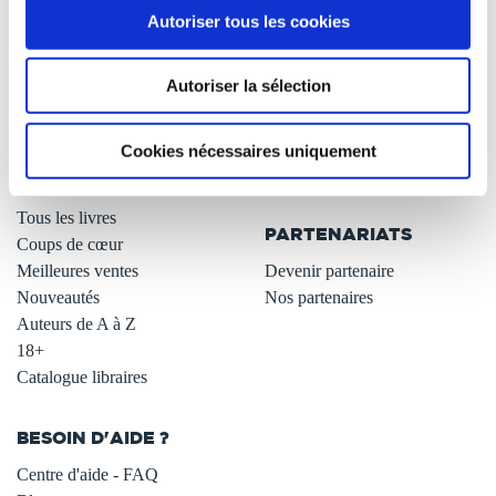
Autoriser tous les cookies
Qui sommes-nous ?
Newsletter -10%
L'auto-édition
Remises quantités -42%
Autoriser la sélection
Nos fiches conseils
Avantages libraires -30%
Nos services aux auteurs
Parrainage : partagez 5€
.
Programme de fidélité
Cookies nécessaires uniquement
Carte cadeau
LIBRAIRIE
.
Tous les livres
PARTENARIATS
Coups de cœur
Meilleures ventes
Devenir partenaire
Nouveautés
Nos partenaires
Auteurs de A à Z
18+
Catalogue libraires
BESOIN D'AIDE ?
Centre d'aide - FAQ