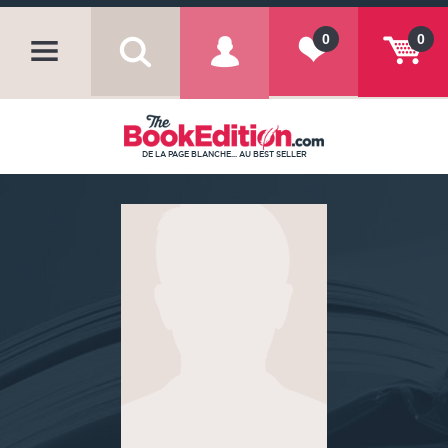
0
0
DE LA PAGE BLANCHE... AU BEST SELLER