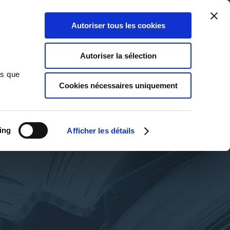
Qui sommes-nous ?
Nous contacter
Blog
Aide
0
0
Autoriser tous les cookies
Rechercher
Connexion
Ma liste
Panier
Autoriser la sélection
ns que
Cookies nécessaires uniquement
ing
Afficher les détails