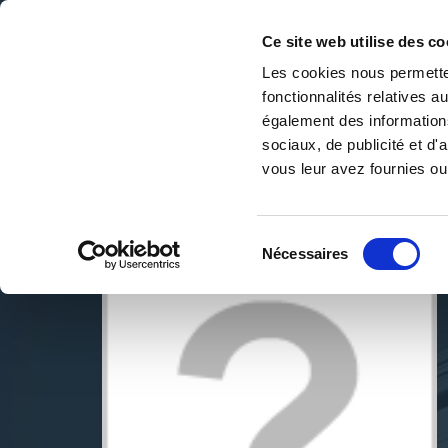
Ce site web utilise des co
Les cookies nous permetten
fonctionnalités relatives 
DE LA PAGE BLANCHE... AU BEST SELLER
également des informations
Accueil
/
Plume De Milisia
sociaux, de publicité et d
vous leur avez fournies ou 
Sélection
Nécessaires
du
consentement