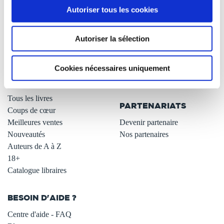
Autoriser tous les cookies
Qui sommes-nous ?
Newsletter -10%
L'auto-édition
Remises quantités -42%
Autoriser la sélection
Nos fiches conseils
Avantages libraires -30%
Nos services aux auteurs
Parrainage : partagez 5€
.
Programme de fidélité
Cookies nécessaires uniquement
Carte cadeau
LIBRAIRIE
.
Tous les livres
PARTENARIATS
Coups de cœur
Meilleures ventes
Devenir partenaire
Nouveautés
Nos partenaires
Auteurs de A à Z
18+
Catalogue libraires
BESOIN D'AIDE ?
Centre d'aide - FAQ