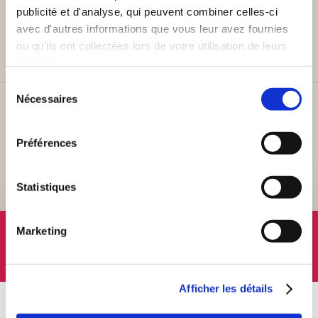
PAIEMENT SÉCURISÉ
publicité et d'analyse, qui peuvent combiner celles-ci
Remises quantités jusqu'à -42%
avec d'autres informations que vous leur avez fournies
ou qu'ils ont collectées lors de votre utilisation de leurs
services.
Sélection
Nécessaires
du
SERVICE CLIENT
consentement
Lundi au vendredi, 10-12h / 14-16h
Préférences
Statistiques
SUIVEZ-NOUS
Marketing
Afficher les détails
À PROPOS
OFFRES