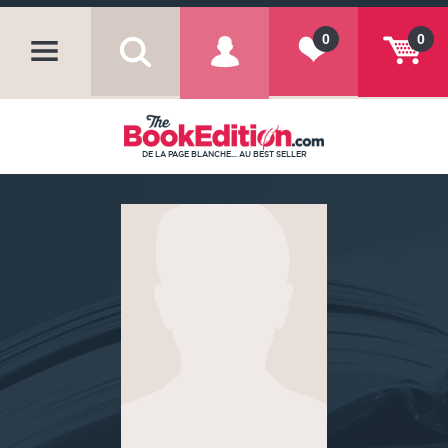
0
0
DE LA PAGE BLANCHE... AU BEST SELLER