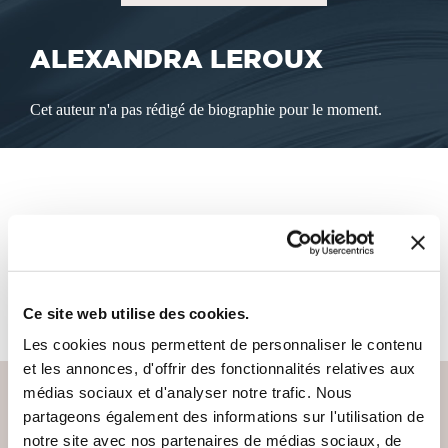
ALEXANDRA LEROUX
Cet auteur n'a pas rédigé de biographie pour le moment.
LES LIVRES DE L'AUTEUR
Cet auteur ne propose pas de livre à la vente sur notre site
pour le moment.
Ce site web utilise des cookies.
Les cookies nous permettent de personnaliser le contenu
et les annonces, d'offrir des fonctionnalités relatives aux
médias sociaux et d'analyser notre trafic. Nous
partageons également des informations sur l'utilisation de
notre site avec nos partenaires de médias sociaux, de