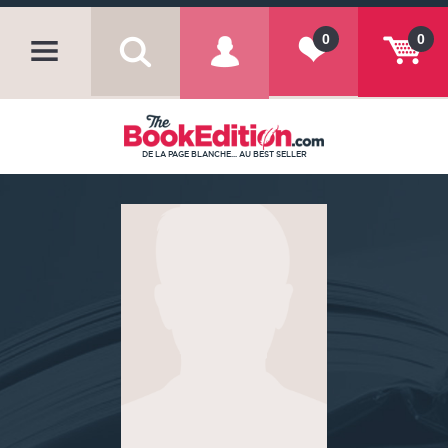
0
0
DE LA PAGE BLANCHE... AU BEST SELLER