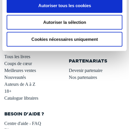
Autoriser tous les cookies
Qui sommes-nous ?
Newsletter -10%
L'auto-édition
Remises quantités -42%
Autoriser la sélection
Nos fiches conseils
Avantages libraires -30%
Nos services aux auteurs
Parrainage : partagez 5€
.
Programme de fidélité
Cookies nécessaires uniquement
Carte cadeau
LIBRAIRIE
.
Tous les livres
PARTENARIATS
Coups de cœur
Meilleures ventes
Devenir partenaire
Nouveautés
Nos partenaires
Auteurs de A à Z
18+
Catalogue libraires
BESOIN D'AIDE ?
Centre d'aide - FAQ