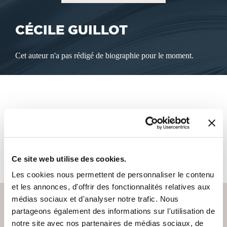
CÉCILE GUILLOT
Cet auteur n'a pas rédigé de biographie pour le moment.
LES LIVRES DE L'AUTEUR
Cet auteur ne propose pas de livre à la vente sur notre site
pour le moment.
Ce site web utilise des cookies.
Les cookies nous permettent de personnaliser le contenu
et les annonces, d'offrir des fonctionnalités relatives aux
médias sociaux et d'analyser notre trafic. Nous
partageons également des informations sur l'utilisation de
notre site avec nos partenaires de médias sociaux, de