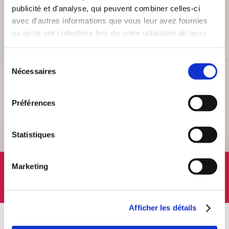
PAIEMENT SÉCURISÉ
publicité et d'analyse, qui peuvent combiner celles-ci
Remises quantités jusqu'à -42%
avec d'autres informations que vous leur avez fournies
ou qu'ils ont collectées lors de votre utilisation de leurs
services.
Sélection
Nécessaires
du
SERVICE CLIENT
consentement
Lundi au vendredi, 10-12h / 14-16h
Préférences
Statistiques
SUIVEZ-NOUS
Marketing
Afficher les détails
À PROPOS
OFFRES