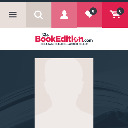
0
0
DE LA PAGE BLANCHE... AU BEST SELLER