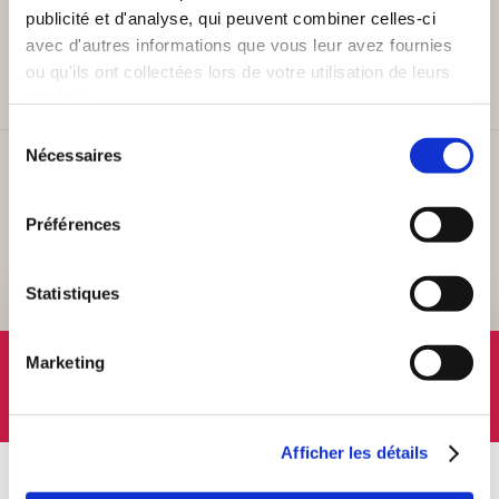
PAIEMENT SÉCURISÉ
publicité et d'analyse, qui peuvent combiner celles-ci
Remises quantités jusqu'à -42%
avec d'autres informations que vous leur avez fournies
ou qu'ils ont collectées lors de votre utilisation de leurs
services.
Sélection
Nécessaires
du
SERVICE CLIENT
consentement
Lundi au vendredi, 10-12h / 14-16h
Préférences
Statistiques
SUIVEZ-NOUS
Marketing
Afficher les détails
À PROPOS
OFFRES