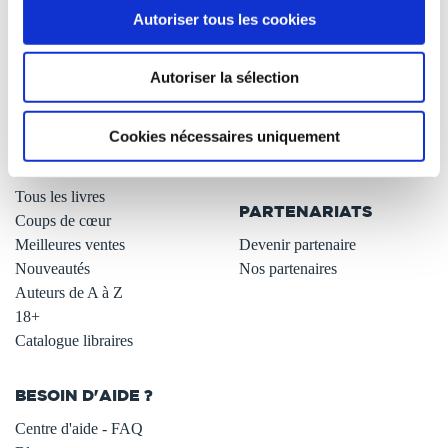
Autoriser tous les cookies
Qui sommes-nous ?
Newsletter -10%
L'auto-édition
Remises quantités -42%
Autoriser la sélection
Nos fiches conseils
Avantages libraires -30%
Nos services aux auteurs
Parrainage : partagez 5€
.
Programme de fidélité
Cookies nécessaires uniquement
Carte cadeau
LIBRAIRIE
.
Tous les livres
PARTENARIATS
Coups de cœur
Meilleures ventes
Devenir partenaire
Nouveautés
Nos partenaires
Auteurs de A à Z
18+
Catalogue libraires
BESOIN D'AIDE ?
Centre d'aide - FAQ