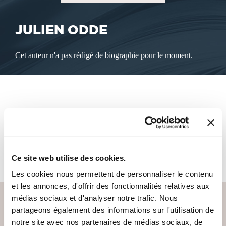
JULIEN ODDE
Cet auteur n'a pas rédigé de biographie pour le moment.
LES LIVRES DE L'AUTEUR
Cet auteur ne propose pas de livre à la vente sur notre site
pour le moment.
Ce site web utilise des cookies.
Les cookies nous permettent de personnaliser le contenu
et les annonces, d'offrir des fonctionnalités relatives aux
médias sociaux et d'analyser notre trafic. Nous
partageons également des informations sur l'utilisation de
notre site avec nos partenaires de médias sociaux, de