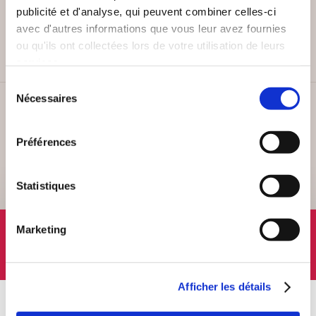
PAIEMENT SÉCURISÉ
publicité et d'analyse, qui peuvent combiner celles-ci
Remises quantités jusqu'à -42%
avec d'autres informations que vous leur avez fournies
ou qu'ils ont collectées lors de votre utilisation de leurs
services.
Sélection
Nécessaires
du
SERVICE CLIENT
consentement
Lundi au vendredi, 10-12h / 14-16h
Préférences
Statistiques
SUIVEZ-NOUS
Marketing
Afficher les détails
À PROPOS
OFFRES