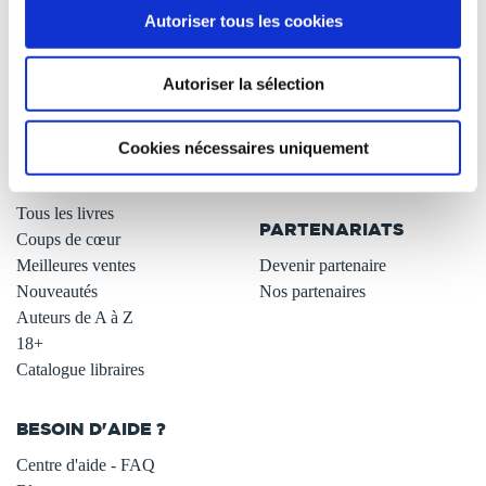
Autoriser tous les cookies
Qui sommes-nous ?
Newsletter -10%
L'auto-édition
Remises quantités -42%
Autoriser la sélection
Nos fiches conseils
Avantages libraires -30%
Nos services aux auteurs
Parrainage : partagez 5€
.
Programme de fidélité
Cookies nécessaires uniquement
Carte cadeau
LIBRAIRIE
.
Tous les livres
PARTENARIATS
Coups de cœur
Meilleures ventes
Devenir partenaire
Nouveautés
Nos partenaires
Auteurs de A à Z
18+
Catalogue libraires
BESOIN D'AIDE ?
Centre d'aide - FAQ