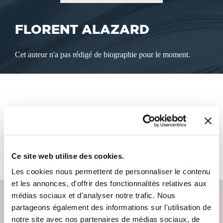
FLORENT ALAZARD
Cet auteur n'a pas rédigé de biographie pour le moment.
LES LIVRES DE L'AUTEUR
Cet auteur ne propose pas de livre à la vente sur notre site
pour le moment.
Ce site web utilise des cookies.
Les cookies nous permettent de personnaliser le contenu
et les annonces, d'offrir des fonctionnalités relatives aux
médias sociaux et d'analyser notre trafic. Nous
partageons également des informations sur l'utilisation de
notre site avec nos partenaires de médias sociaux, de