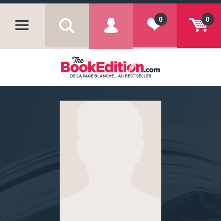
0
0
DE LA PAGE BLANCHE... AU BEST SELLER