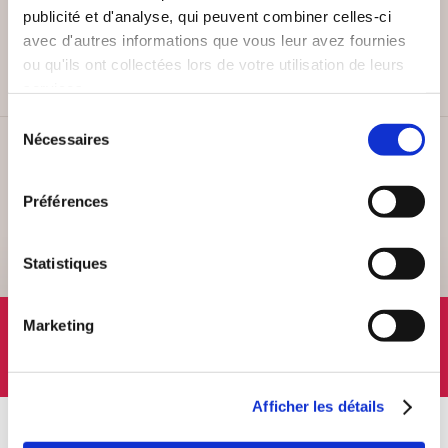
PAIEMENT SÉCURISÉ
publicité et d'analyse, qui peuvent combiner celles-ci
Remises quantités jusqu'à -42%
avec d'autres informations que vous leur avez fournies
ou qu'ils ont collectées lors de votre utilisation de leurs
services.
Sélection
Nécessaires
du
SERVICE CLIENT
consentement
Lundi au vendredi, 10-12h / 14-16h
Préférences
Statistiques
SUIVEZ-NOUS
Marketing
Afficher les détails
À PROPOS
OFFRES