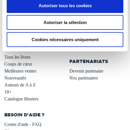
Autoriser tous les cookies
Qui sommes-nous ?
Newsletter -10%
L'auto-édition
Remises quantités -42%
Autoriser la sélection
Nos fiches conseils
Avantages libraires -30%
Nos services aux auteurs
Parrainage : partagez 5€
.
Programme de fidélité
Cookies nécessaires uniquement
Carte cadeau
LIBRAIRIE
.
Tous les livres
PARTENARIATS
Coups de cœur
Meilleures ventes
Devenir partenaire
Nouveautés
Nos partenaires
Auteurs de A à Z
18+
Catalogue libraires
BESOIN D'AIDE ?
Centre d'aide - FAQ