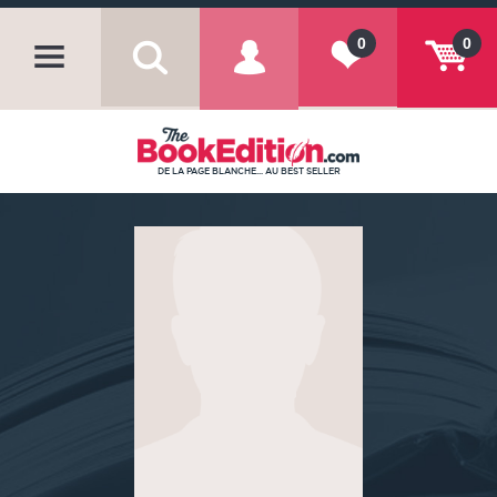
0
0
DE LA PAGE BLANCHE... AU BEST SELLER