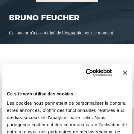
BRUNO FEUCHER
Cet auteur n'a pas rédigé de biographie pour le moment.
LES LIVRES DE L'AUTEUR
Cet auteur ne propose pas de livre à la vente sur notre site
pour le moment.
Ce site web utilise des cookies.
Les cookies nous permettent de personnaliser le contenu
et les annonces, d'offrir des fonctionnalités relatives aux
médias sociaux et d'analyser notre trafic. Nous
partageons également des informations sur l'utilisation de
notre site avec nos partenaires de médias sociaux, de