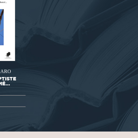
GARO
PTISTE
É...