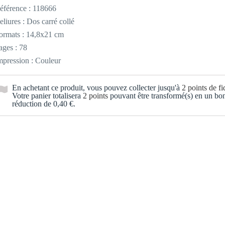
éférence :
118666
eliures : Dos carré collé
ormats : 14,8x21 cm
ages : 78
mpression : Couleur
En achetant ce produit, vous pouvez collecter jusqu'à
2
points de fid
Votre panier totalisera
2
points
pouvant être transformé(s) en un bo
réduction de
0,40 €
.