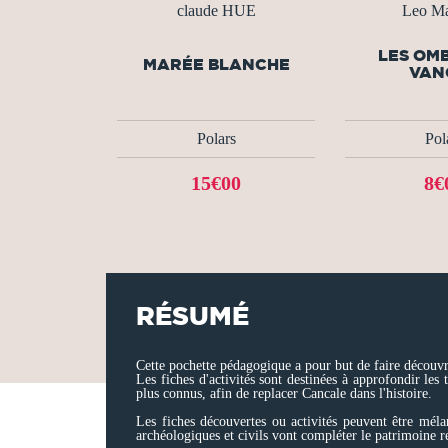
claude HUE
Leo Ma
LES OM
MARÉE BLANCHE
VAN
Polars
Pol
15€00
8€
RÉSUMÉ
Cette pochette pédagogique a pour but de faire découvri
Les fiches d'activités sont destinées à approfondir les 
plus connus, afin de replacer Cancale dans l'histoire.
Les fiches découvertes ou activités peuvent être méla
archéologiques et civils vont compléter le patrimoine re