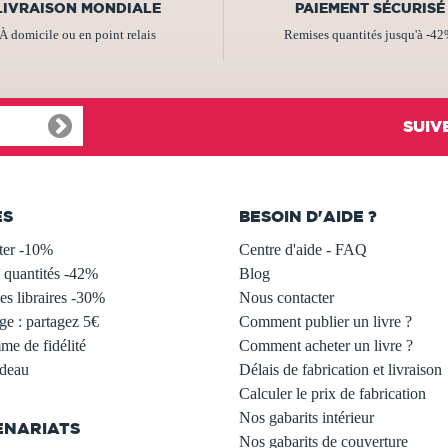
LIVRAISON MONDIALE
PAIEMENT SÉCURISÉ
À domicile ou en point relais
Remises quantités jusqu'à -4
SUIV
ES
BESOIN D'AIDE ?
ter -10%
Centre d'aide - FAQ
 quantités -42%
Blog
s libraires -30%
Nous contacter
ge : partagez 5€
Comment publier un livre ?
e de fidélité
Comment acheter un livre ?
adeau
Délais de fabrication et livraison
Calculer le prix de fabrication
Nos gabarits intérieur
ENARIATS
Nos gabarits de couverture