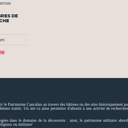
rceau
BRES DE
CHE
ars
00
r le Patrimoine Cancalais au travers des bâtisses ou des sites historiquement pa
thèmes traités. Un site va ainsi permettre d'aboutir à une activité de recherches
ngées dans le domaine de la découverte : ainsi, le patrimoine militaire abord
ligieux ou militaire'