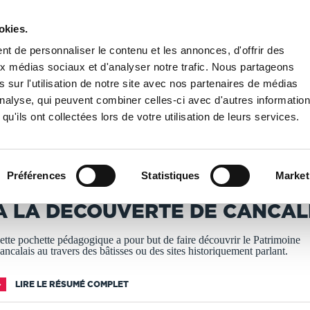
okies.
PUBLIER UN LIVRE
LIBRAIRIE
t de personnaliser le contenu et les annonces, d'offrir des
aux médias sociaux et d'analyser notre trafic. Nous partageons
 sur l'utilisation de notre site avec nos partenaires de médias
verte de Cancale
'analyse, qui peuvent combiner celles-ci avec d'autres informatio
qu'ils ont collectées lors de votre utilisation de leurs services.
T IMPRIMÉS À LA DEMANDE - DÉLAI ACTUEL : 3 À 5 
Préférences
Statistiques
Market
aureen BRUGARO
A LA DÉCOUVERTE DE CANCAL
ette pochette pédagogique a pour but de faire découvrir le Patrimoine
ancalais au travers des bâtisses ou des sites historiquement parlant.
LIRE LE RÉSUMÉ COMPLET