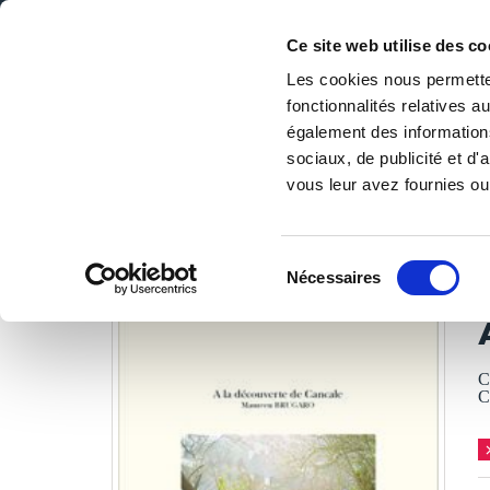
Ce site web utilise des co
Les cookies nous permetten
fonctionnalités relatives 
DE LA PAGE BLANCHE... AU BEST SELLER
également des informations
Accueil
/
Tous les livres
/
Scolaire
/
Primaire
/
A la décou
sociaux, de publicité et d
vous leur avez fournies ou 
LES LIVRES SON
Sélection
Nécessaires
du
M
consentement
C
C