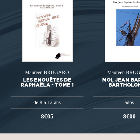
Maureen BRUGARO
Maureen BRU
LES ENQUÊTES DE
MOI, JEAN BA
RAPHAËLA - TOME 1
BARTHOLOM
de-8-a-12-ans
ados
8€05
8€00