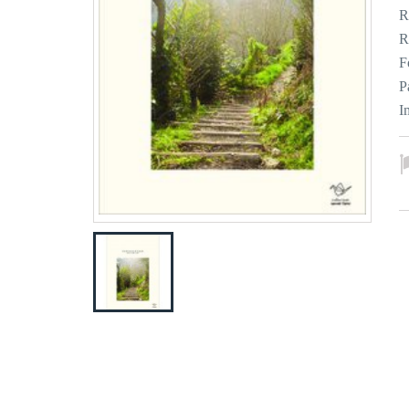
R
R
F
P
I