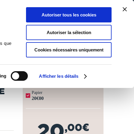
Qui sommes-nous ?
Nous contacter
Blog
Aide
0
0
Autoriser tous les cookies
Rechercher
Connexion
Ma liste
Panier
Autoriser la sélection
ns que
Cookies nécessaires uniquement
JOURS OUVRÉS ⏱️
ing
Afficher les détails
E
Papier
20€00
20
,00€