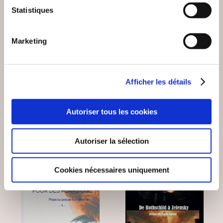
(0 avis)
(0 avis)
Statistiques
Claude Janvier
Samuel Zane Batten
POURQUOI SUIS-JE
LE NOUVEL ORDRE
Marketing
DEVENU UN
MONDIAL
REBELLE ?
Essais sociétaux
Essais sociétaux
Afficher les détails
15€00
13€90
Autoriser tous les cookies
Autoriser la sélection
NEW
Cookies nécessaires uniquement