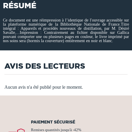
RÉSUMÉ
Ce document est une réimpression à l’identique de l'ouvrage accessible sur
la plateforme numérique de la Bibliothèque Nationale de France.Titre
intégral : Appareils et procédés nouveaux de distillation, par M. Désiré
Savalle,...Impression : Contrairement au fichier disponible sur Gallica
pouvant comporter une ou plusieurs pages en couleur, le livre imprimé par
nos soins sera (hormis la couverture) entièrement en noir et blanc.
AVIS DES LECTEURS
Aucun avis n'a été publié pour le moment.
PAIEMENT SÉCURISÉ
Remises quantités jusqu'à -42%