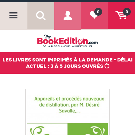
0
0
DE LA PAGE BLANCHE... AU BEST SELLER
LES LIVRES SONT IMPRIMÉS À LA DEMANDE - DÉLAI
ACTUEL : 3 À 5 JOURS OUVRÉS ⏱️