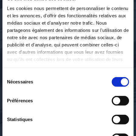
Les cookies nous permettent de personnaliser le contenu
et les annonces, d'offrir des fonctionnalités relatives aux
médias sociaux et d'analyser notre trafic. Nous
partageons également des informations sur l'utilisation de
notre site avec nos partenaires de médias sociaux, de
publicité et d'analyse, qui peuvent combiner celles-ci
avec d'autres informations que vous leur avez fournies
ou qu'ils ont collectées lors de votre utilisation de leurs
services.
Sélection
Nécessaires
du
Villard de Honnecourt. Auteur
Villard de Honnecourt. Auteur
consentement
du texte
du texte
ALBUM DE VILLARD DE
ALBUM DE VILLARD DE
HONNECOURT,...
HONNECOURT,...
Préférences
bibliotheque-nationale-de-
bibliotheque-nationale-de-
Statistiques
france
france