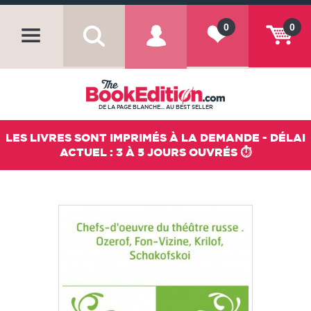
0
0
DE LA PAGE BLANCHE... AU BEST SELLER
LES LIVRES SONT IMPRIMÉS À LA DEMANDE - DÉLAI
ACTUEL : 3 À 5 JOURS OUVRÉS ⏱️