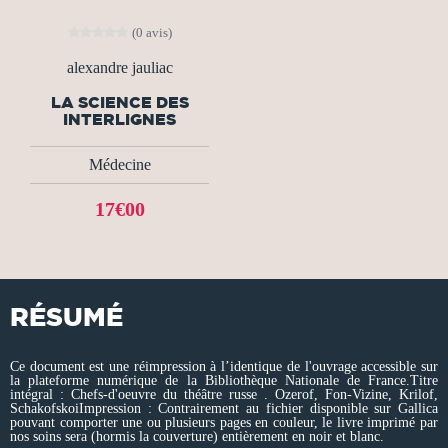
(0 avis)
alexandre jauliac
LA SCIENCE DES
INTERLIGNES
Médecine
17€00
RÉSUMÉ
Ce document est une réimpression à l’identique de l'ouvrage accessible sur
la plateforme numérique de la Bibliothèque Nationale de France.Titre
intégral : Chefs-d'oeuvre du théâtre russe . Ozerof, Fon-Vizine, Krilof,
SchakofskoiImpression : Contrairement au fichier disponible sur Gallica
pouvant comporter une ou plusieurs pages en couleur, le livre imprimé par
nos soins sera (hormis la couverture) entièrement en noir et blanc.