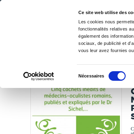
Ce site web utilise des co
Les cookies nous permetten
fonctionnalités relatives 
DE LA PAGE BLANCHE... AU BEST SELLER
également des informations
Accueil
/
Tous les livres
/
Libres de droits
/
Bibliothèque 
sociaux, de publicité et d
vous leur avez fournies ou 
LES LIVRES SON
Sélection
Nécessaires
du
S
consentement
C
p