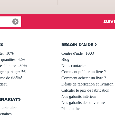
SUIV
ES
BESOIN D'AIDE ?
ter -10%
Centre d'aide - FAQ
 quantités -42%
Blog
s libraires -30%
Nous contacter
ge : partagez 5€
Comment publier un livre ?
e de fidélité
Comment acheter un livre ?
adeau
Délais de fabrication et livraison
Calculer le prix de fabrication
Nos gabarits intérieur
ENARIATS
Nos gabarits de couverture
partenaire
Plan du site
enaires