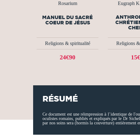
Rosarium
Eugraph K
ANTHRO
MANUEL DU SACRÉ
CHRÉTIE
COEUR DE JÉSUS
CHEM
Religions & spiritualité
Religions & 
24€90
15
RÉSUMÉ
Ce document est une réimpression à l’identique de l'ou
oculistes romains, publiés et expliqués par le Dr Siche
par nos soins sera (hormis la couverture) entièrement e