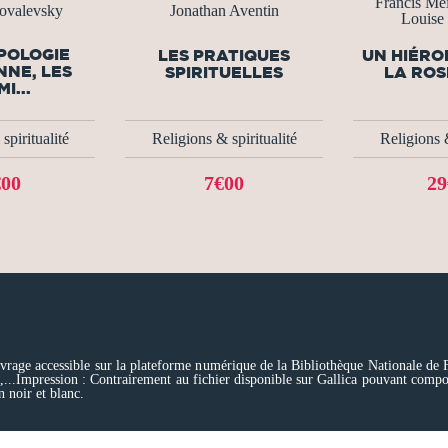
Francis Me
ovalevsky
Jonathan Aventin
Louise
POLOGIE
LES PRATIQUES
UN HIÉRO
NNE, LES
SPIRITUELLES
LA ROS
I...
spiritualité
Religions & spiritualité
Religions &
€00
7€00
29
vrage accessible sur la plateforme numérique de la Bibliothèque Nationale de F
l,...Impression : Contrairement au fichier disponible sur Gallica pouvant compo
n noir et blanc.