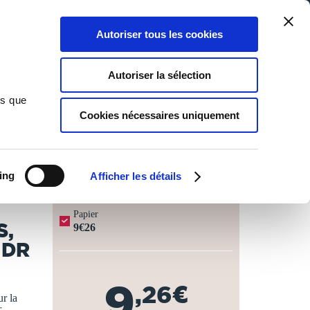
Qui sommes-nous ?
Nous contacter
Blog
Aide
0
0
Autoriser tous les cookies
Rechercher
Connexion
Ma liste
Panier
Autoriser la sélection
t expliqués par le Dr Sichel,...
ns que
Cookies nécessaires uniquement
JOURS OUVRÉS ⏱️
ing
Afficher les détails
Papier
S,
9€26
 DR
9
,26€
r la
r