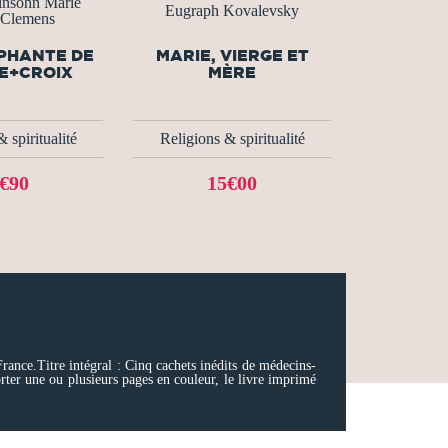
insohn Marie
Eugraph Kovalevsky
 Clemens
PHANTE DE
MARIE, VIERGE ET
E+CROIX
MÈRE
 spiritualité
Religions & spiritualité
€90
15€00
rance.Titre intégral : Cinq cachets inédits de médecins-
rter une ou plusieurs pages en couleur, le livre imprimé