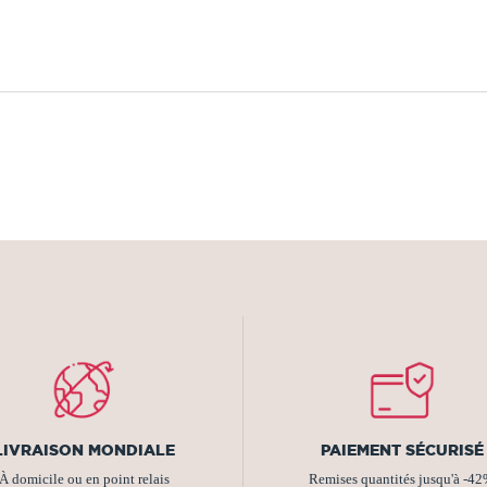
LIVRAISON MONDIALE
PAIEMENT SÉCURISÉ
À domicile ou en point relais
Remises quantités jusqu'à -4