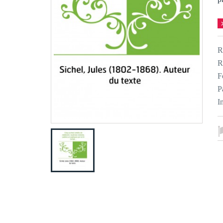
R
R
F
P
I