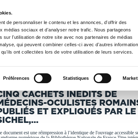
okies.
PUBLIER UN LIVRE
LIBRAIRIE
t de personnaliser le contenu et les annonces, d'offrir des
aux médias sociaux et d'analyser notre trafic. Nous partageons
 sur l'utilisation de notre site avec nos partenaires de médias
Nationale de France
/
Cinq cachets inédits de médecins-oculistes romains, publiés e
'analyse, qui peuvent combiner celles-ci avec d'autres informatio
qu'ils ont collectées lors de votre utilisation de leurs services.
T IMPRIMÉS À LA DEMANDE - DÉLAI ACTUEL : 3 À 5 
Préférences
Statistiques
Market
ichel, Jules (1802-1868). Auteur du texte
CINQ CACHETS INÉDITS DE
MÉDECINS-OCULISTES ROMAIN
PUBLIÉS ET EXPLIQUÉS PAR LE
SICHEL,...
e document est une réimpression à l’identique de l'ouvrage accessible su
lateforme numérique de la Bibliothèque Nationale de France.Titre intég