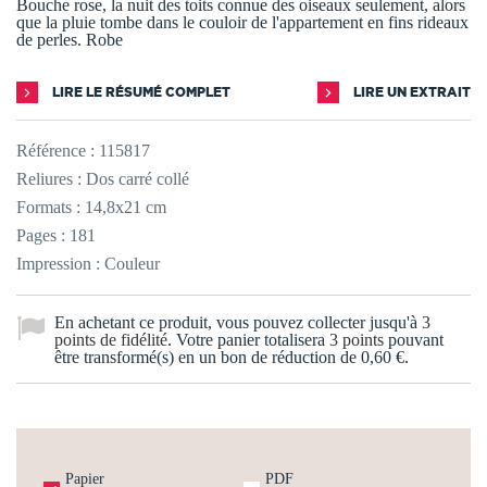
Bouche rose, la nuit des toits connue des oiseaux seulement, alors
que la pluie tombe dans le couloir de l'appartement en fins rideaux
de perles. Robe
LIRE LE RÉSUMÉ COMPLET
LIRE UN EXTRAIT
Référence :
115817
Reliures : Dos carré collé
Formats : 14,8x21 cm
Pages : 181
Impression : Couleur
En achetant ce produit, vous pouvez collecter jusqu'à
3
points de fidélité
. Votre panier totalisera
3
points
pouvant
être transformé(s) en un bon de réduction de
0,60 €
.
Papier
PDF