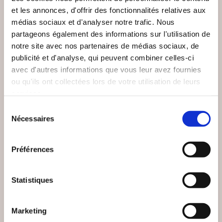
et les annonces, d'offrir des fonctionnalités relatives aux
médias sociaux et d'analyser notre trafic. Nous
partageons également des informations sur l'utilisation de
notre site avec nos partenaires de médias sociaux, de
publicité et d'analyse, qui peuvent combiner celles-ci
avec d'autres informations que vous leur avez fournies
ou qu'ils ont collectées lors de votre utilisation de leurs
services.
Sélection
Nécessaires
du
(0 avis)
(0 avis)
consentement
Frédéric MONTELAIN
l'encre des évidences
Préférences
LE
LE CHAOS DES
COLLECTIONNEUR
OMBRES
DES OMBRES
Statistiques
Thriller
Thriller
15€00
16€00
Marketing