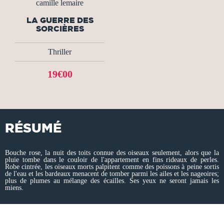
camille lemaire
LA GUERRE DES
SORCIÈRES
Thriller
19€00
RÉSUMÉ
Bouche rose, la nuit des toits connue des oiseaux seulement, alors que la
pluie tombe dans le couloir de l'appartement en fins rideaux de perles.
Robe cintrée, les oiseaux morts palpitent comme des poissons à peine sortis
de l'eau et les bardeaux menacent de tomber parmi les ailes et les nageoires;
plus de plumes au mélange des écailles. Ses yeux ne seront jamais les
miens.