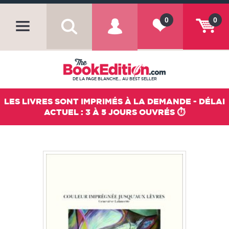
0
0
DE LA PAGE BLANCHE... AU BEST SELLER
LES LIVRES SONT IMPRIMÉS À LA DEMANDE - DÉLAI
ACTUEL : 3 À 5 JOURS OUVRÉS ⏱️