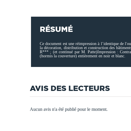
RÉSUMÉ
Ce document est une réimpression à l’identique de l'ou
la décoration, distribution et construction des bâtiment
R*** ; (et continué par M. Patte)Impression : Contra
(hormis la couverture) entièrement en noir et blanc.
AVIS DES LECTEURS
Aucun avis n'a été publié pour le moment.