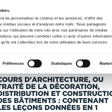
okies.
PUBLIER UN LIVRE
LIBRAIRIE
t de personnaliser le contenu et les annonces, d'offrir des
aux médias sociaux et d'analyser notre trafic. Nous partageons
 sur l'utilisation de notre site avec nos partenaires de médias
Nationale de France
/
Cours d'architecture, ou Traité de la décoration, distributi
'analyse, qui peuvent combiner celles-ci avec d'autres informatio
qu'ils ont collectées lors de votre utilisation de leurs services.
T IMPRIMÉS À LA DEMANDE - DÉLAI ACTUEL : 3 À 5 
Préférences
Statistiques
Market
londel, Jacques-François (1705-1774). Auteur du texte
COURS D'ARCHITECTURE, OU
TRAITÉ DE LA DÉCORATION,
DISTRIBUTION ET CONSTRUCTI
DES BÂTIMENTS : CONTENANT
LES LEÇONS DONNÉES EN 1