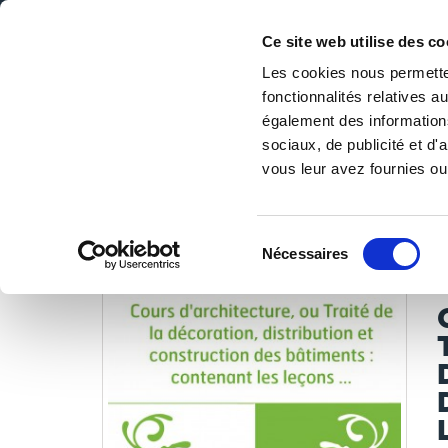
Ce site web utilise des co
Les cookies nous permetten
fonctionnalités relatives 
DE LA PAGE BLANCHE... AU BEST SELLER
également des informations
Accueil
/
Tous les livres
/
Libres de droits
/
Bibliothèque 
sociaux, de publicité et d
données en 1
vous leur avez fournies ou 
LES LIVRES SON
Sélection
Nécessaires
du
B
consentement