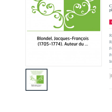
C
p
R
R
F
P
I