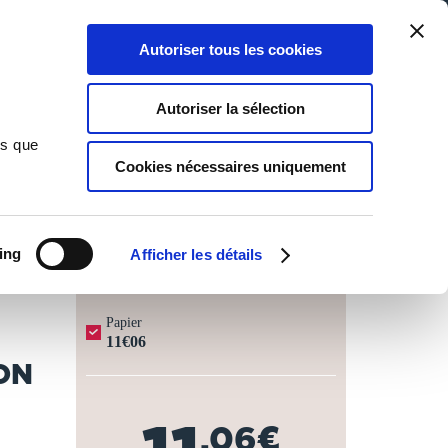
Qui sommes-nous ?
Nous contacter
Blog
Aide
0
0
Autoriser tous les cookies
Rechercher
Connexion
Ma liste
Panier
Autoriser la sélection
on et construction des bâtiments : contenant les leçons
ns que
Cookies nécessaires uniquement
JOURS OUVRÉS ⏱️
ing
Afficher les détails
Papier
11€06
ON
,06€