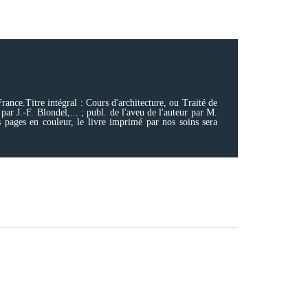
ance.Titre intégral : Cours d'architecture, ou Traité de
par J.-F. Blondel,... ; publ. de l'aveu de l'auteur par M.
 pages en couleur, le livre imprimé par nos soins sera