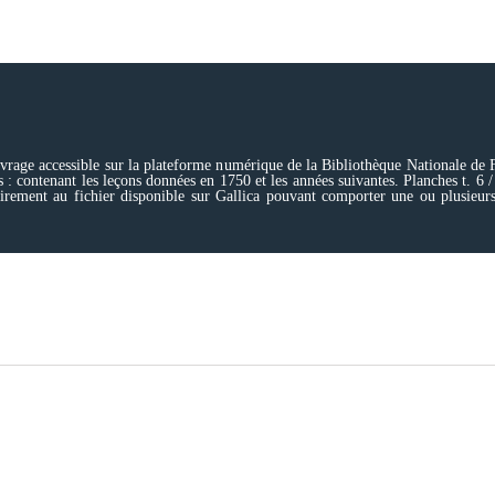
vrage accessible sur la plateforme numérique de la Bibliothèque Nationale de Fr
s : contenant les leçons données en 1750 et les années suivantes. Planches t. 6 / 
irement au fichier disponible sur Gallica pouvant comporter une ou plusieurs