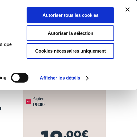
Qui sommes-nous ?
Nous contacter
Blog
Aide
0
0
Autoriser tous les cookies
Rechercher
Connexion
Ma liste
Panier
Autoriser la sélection
bbé Verniolles,... Deuxième édition, soigneusement revue et
ns que
Cookies nécessaires uniquement
JOURS OUVRÉS ⏱️
ing
Afficher les détails
Papier
,
19€00
,00€