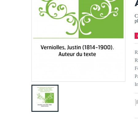
C
p
R
R
F
P
I