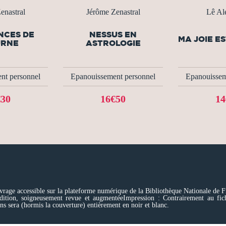
enastral
Jérôme Zenastral
Lê Al
ENCES DE
NESSUS EN
MA JOIE ES
URNE
ASTROLOGIE
nt personnel
Epanouissement personnel
Epanouissem
€30
16€50
14
vrage accessible sur la plateforme numérique de la Bibliothèque Nationale de Fr
édition, soigneusement revue et augmentéeImpression : Contrairement au fic
ins sera (hormis la couverture) entièrement en noir et blanc.