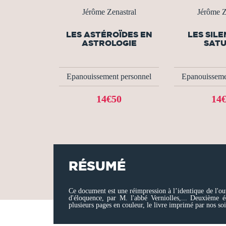
Jérôme Zenastral
Jérôme Z
LES ASTÉROÏDES EN
LES SIL
ASTROLOGIE
SAT
Epanouissement personnel
Epanouisseme
14€50
14
RÉSUMÉ
Ce document est une réimpression à l’identique de l'ou
d'éloquence, par M. l'abbé Verniolles,... Deuxième 
plusieurs pages en couleur, le livre imprimé par nos so