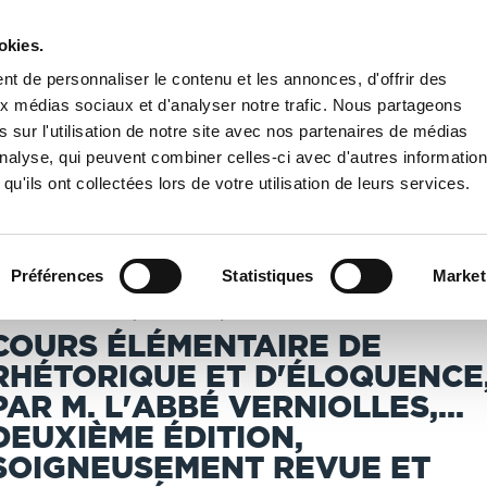
okies.
PUBLIER UN LIVRE
LIBRAIRIE
t de personnaliser le contenu et les annonces, d'offrir des
aux médias sociaux et d'analyser notre trafic. Nous partageons
 sur l'utilisation de notre site avec nos partenaires de médias
Nationale de France
/
Cours élémentaire de rhétorique et d'éloquence, par M. l'a
'analyse, qui peuvent combiner celles-ci avec d'autres informatio
qu'ils ont collectées lors de votre utilisation de leurs services.
T IMPRIMÉS À LA DEMANDE - DÉLAI ACTUEL : 3 À 5 
Préférences
Statistiques
Market
erniolles, Justin (1814-1900). Auteur du texte
COURS ÉLÉMENTAIRE DE
RHÉTORIQUE ET D'ÉLOQUENCE
PAR M. L'ABBÉ VERNIOLLES,...
DEUXIÈME ÉDITION,
SOIGNEUSEMENT REVUE ET