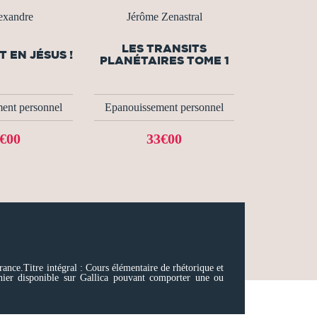
exandre
Jérôme Zenastral
LES TRANSITS
T EN JÉSUS !
PLANÉTAIRES TOME 1
ent personnel
Epanouissement personnel
€00
33€00
ance.Titre intégral : Cours élémentaire de rhétorique et
hier disponible sur Gallica pouvant comporter une ou