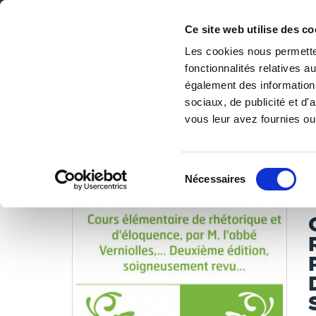
Ce site web utilise des co
Les cookies nous permetten
fonctionnalités relatives 
DE LA PAGE BLANCHE... AU BEST SELLER
également des informations
Accueil
/
Tous les livres
/
Libres de droits
/
Bibliothèque 
sociaux, de publicité et d
augmentée
vous leur avez fournies ou 
LES LIVRES SON
Sélection
Nécessaires
du
V
consentement