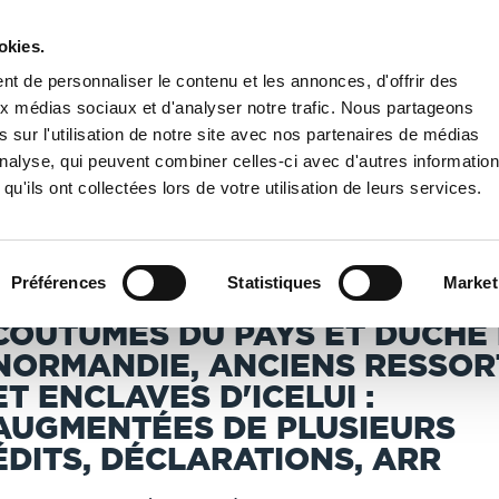
okies.
PUBLIER UN LIVRE
LIBRAIRIE
t de personnaliser le contenu et les annonces, d'offrir des
aux médias sociaux et d'analyser notre trafic. Nous partageons
 sur l'utilisation de notre site avec nos partenaires de médias
Nationale de France
/
Coutumes du pays et duché de Normandie, anciens ressorts et
'analyse, qui peuvent combiner celles-ci avec d'autres informatio
qu'ils ont collectées lors de votre utilisation de leurs services.
T IMPRIMÉS À LA DEMANDE - DÉLAI ACTUEL : 3 À 5 
Préférences
Statistiques
Market
COUTUMES DU PAYS ET DUCHÉ
NORMANDIE, ANCIENS RESSOR
ET ENCLAVES D'ICELUI :
AUGMENTÉES DE PLUSIEURS
ÉDITS, DÉCLARATIONS, ARR