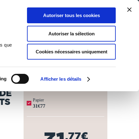
Qui sommes-nous ?
Nous contacter
Blog
Aide
0
0
Autoriser tous les cookies
Rechercher
Connexion
Ma liste
Panier
Autoriser la sélection
 enclaves d'icelui : augmentées de plusieurs édits,
ns que
Cookies nécessaires uniquement
JOURS OUVRÉS ⏱️
ing
Afficher les détails
 DE
TS
Papier
31€77
,77€