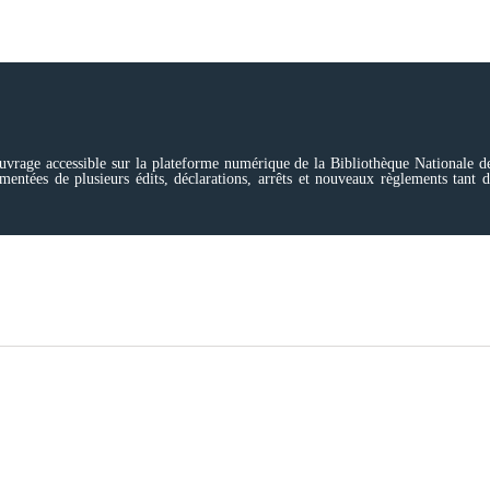
uvrage accessible sur la plateforme numérique de la Bibliothèque Nationale d
mentées de plusieurs édits, déclarations, arrêts et nouveaux règlements tant d