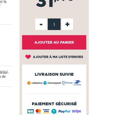
31
r la
r
-
+
AJOUTER AU PANIER
AJOUTER À MA LISTE D'ENVIES
élité
.
LIVRAISON SUIVIE
n de
PAIEMENT SÉCURISÉ