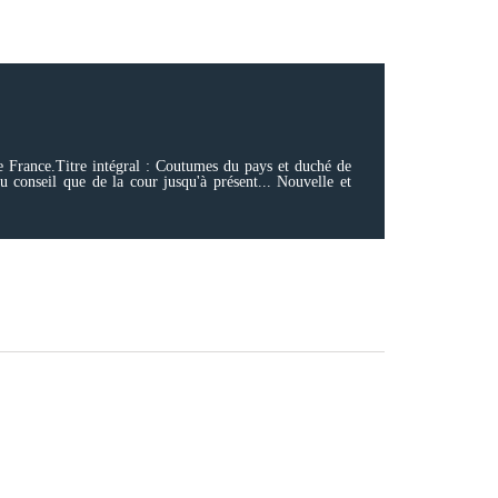
e France.Titre intégral : Coutumes du pays et duché de
u conseil que de la cour jusqu'à présent... Nouvelle et