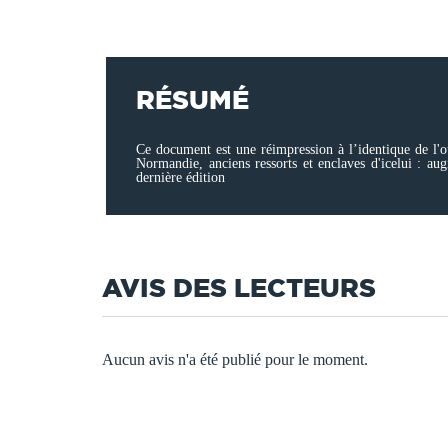
RÉSUMÉ
Ce document est une réimpression à l’identique de l'o
Normandie, anciens ressorts et enclaves d'icelui : aug
dernière édition
AVIS DES LECTEURS
Aucun avis n'a été publié pour le moment.