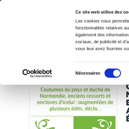
Ce site web utilise des co
Les cookies nous permetten
fonctionnalités relatives 
DE LA PAGE BLANCHE... AU BEST SELLER
également des informations
Accueil
/
Tous les livres
/
Libres de droits
/
Bibliothèque 
sociaux, de publicité et d
déclarations, arr
vous leur avez fournies ou 
LES LIVRES SON
Sélection
Nécessaires
du
consentement