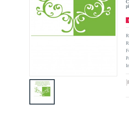
C
p
R
R
F
P
I