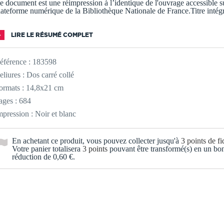
e document est une réimpression à l’identique de l'ouvrage accessible su
lateforme numérique de la Bibliothèque Nationale de France.Titre intég
LIRE LE RÉSUMÉ COMPLET
éférence :
183598
eliures : Dos carré collé
ormats : 14,8x21 cm
ages : 684
mpression : Noir et blanc
En achetant ce produit, vous pouvez collecter jusqu'à
3
points de fid
Votre panier totalisera
3
points
pouvant être transformé(s) en un bo
réduction de
0,60 €
.