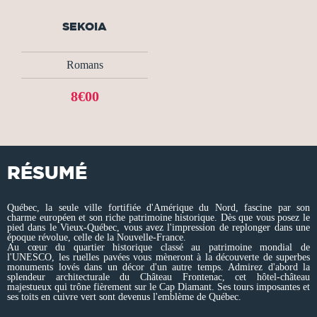
SEKOIA
Romans
8€00
RÉSUMÉ
Québec, la seule ville fortifiée d'Amérique du Nord, fascine par son
charme européen et son riche patrimoine historique. Dès que vous posez le
pied dans le Vieux-Québec, vous avez l'impression de replonger dans une
époque révolue, celle de la Nouvelle-France.
Au cœur du quartier historique classé au patrimoine mondial de
l'UNESCO, les ruelles pavées vous mèneront à la découverte de superbes
monuments lovés dans un décor d'un autre temps. Admirez d'abord la
splendeur architecturale du Château Frontenac, cet hôtel-château
majestueux qui trône fièrement sur le Cap Diamant. Ses tours imposantes et
ses toits en cuivre vert sont devenus l'emblème de Québec.