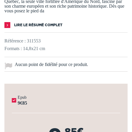
Québec, la seule ville fortifiée d'Amérique du Nord, fascine par
son charme européen et son riche patrimoine historique. Dès que
vous posez le pied da
LIRE LE RÉSUMÉ COMPLET
Référence :
311553
Formats : 14,8x21 cm
Aucun point de fidélité pour ce produit.
Epub
9€85
,85€