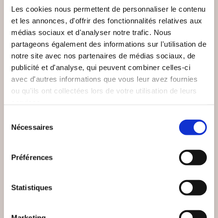
Les cookies nous permettent de personnaliser le contenu
et les annonces, d'offrir des fonctionnalités relatives aux
médias sociaux et d'analyser notre trafic. Nous
partageons également des informations sur l'utilisation de
notre site avec nos partenaires de médias sociaux, de
publicité et d'analyse, qui peuvent combiner celles-ci
avec d'autres informations que vous leur avez fournies
ou qu'ils ont collectées lors de votre utilisation de leurs
services.
(0 avis)
(0 avis)
Sélection
Nécessaires
du
Brigitte Guilhot
Gilles FIOLET
consentement
DU CÔTÉ DES
PAR LA BRÈCHE
OLÉACÉES
Préférences
Romans
Romans
Statistiques
14€80
19€00
Marketing