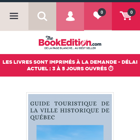
0
0
DE LA PAGE BLANCHE... AU BEST SELLER
LES LIVRES SONT IMPRIMÉS À LA DEMANDE - DÉLAI
ACTUEL : 3 À 5 JOURS OUVRÉS ⏱️