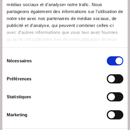
médias sociaux et d'analyser notre trafic. Nous
partageons également des informations sur l'utilisation de
notre site avec nos partenaires de médias sociaux, de
publicité et d'analyse, qui peuvent combiner celles-ci
avec d'autres informations que vous leur avez fournies
(0 avis)
(0 avis)
ou qu'ils ont collectées lors de votre utilisation de leurs
services.
DESPAROIR Célina
Jérôme Zenastral
Sélection
ENTRE
NESSUS EN
Nécessaires
du
PERFORMANCE ET
ASTROLOGIE
LÂCHER-PRISE
consentement
Epanouissement personnel
Epanouissement personnel
Préférences
13€00
16€50
Statistiques
Marketing