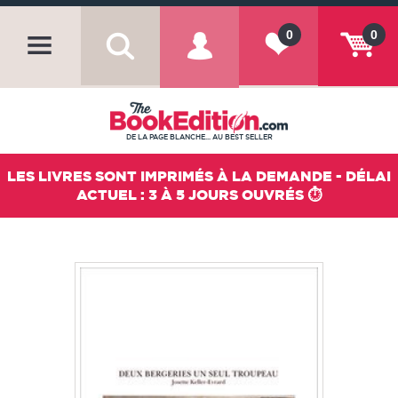
0
0
DE LA PAGE BLANCHE... AU BEST SELLER
LES LIVRES SONT IMPRIMÉS À LA DEMANDE - DÉLAI
ACTUEL : 3 À 5 JOURS OUVRÉS ⏱️