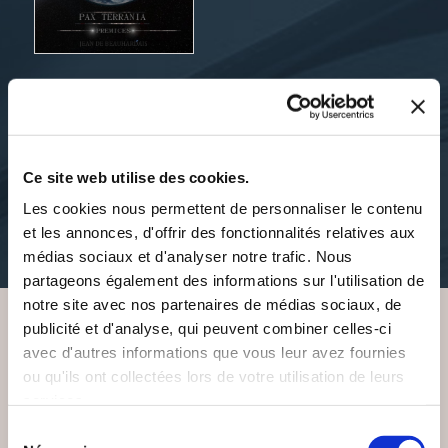
Jean de Beauhardais
PAX TERRANIA :
PRÉMICES
Ce site web utilise des cookies.
science-fiction
Les cookies nous permettent de personnaliser le contenu
et les annonces, d'offrir des fonctionnalités relatives aux
9€89
médias sociaux et d'analyser notre trafic. Nous
partageons également des informations sur l'utilisation de
notre site avec nos partenaires de médias sociaux, de
publicité et d'analyse, qui peuvent combiner celles-ci
avec d'autres informations que vous leur avez fournies
VOUS AIMEREZ AUSSI
ou qu'ils ont collectées lors de votre utilisation de leurs
services.
Sélection