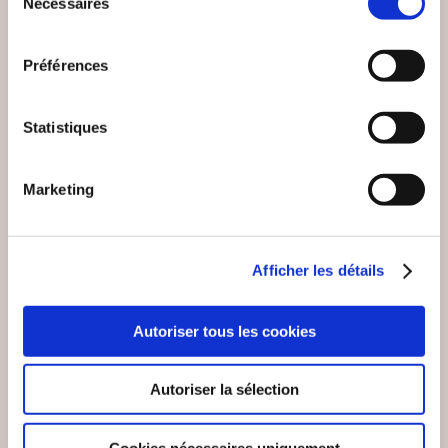
Nécessaires
du
consentement
Préférences
Statistiques
Marketing
Afficher les détails
(0 avis)
(4 avis)
Abigaëlle ARCHER
Lucie Bayeul
Autoriser tous les cookies
LE SECRET DES
UNE ANNÉE
ROSEAUX SAUVAGES
ADULTÈRE
Autoriser la sélection
Littérature érotique
Littérature érotique
Cookies nécessaires uniquement