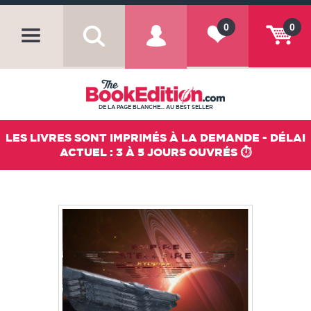
0
0
DE LA PAGE BLANCHE... AU BEST SELLER
LES LIVRES SONT IMPRIMÉS À LA DEMANDE - DÉLAI
ACTUEL : 3 À 5 JOURS OUVRÉS ⏱️