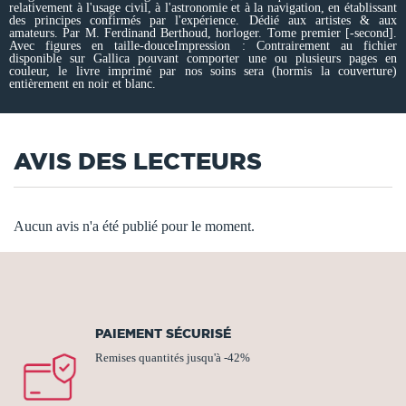
relativement à l'usage civil, à l'astronomie et à la navigation, en établissant
des principes confirmés par l'expérience. Dédié aux artistes & aux
amateurs. Par M. Ferdinand Berthoud, horloger. Tome premier [-second].
Avec figures en taille-douceImpression : Contrairement au fichier
disponible sur Gallica pouvant comporter une ou plusieurs pages en
couleur, le livre imprimé par nos soins sera (hormis la couverture)
entièrement en noir et blanc.
AVIS DES LECTEURS
Aucun avis n'a été publié pour le moment.
PAIEMENT SÉCURISÉ
Remises quantités jusqu'à -42%