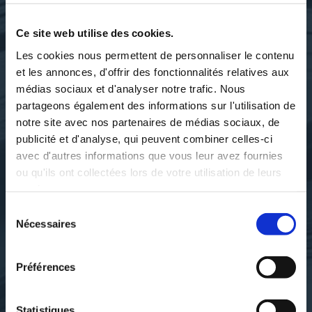
Ce site web utilise des cookies.
Les cookies nous permettent de personnaliser le contenu
et les annonces, d'offrir des fonctionnalités relatives aux
médias sociaux et d'analyser notre trafic. Nous
partageons également des informations sur l'utilisation de
notre site avec nos partenaires de médias sociaux, de
publicité et d'analyse, qui peuvent combiner celles-ci
avec d'autres informations que vous leur avez fournies
ou qu'ils ont collectées lors de votre utilisation de leurs
services.
Sélection
Villard de Honnecourt. Auteur
Villard de Honnecourt. Auteur
Nécessaires
du
du texte
du texte
ALBUM DE VILLARD DE
ALBUM DE VILLARD DE
consentement
HONNECOURT,...
HONNECOURT,...
Préférences
bibliotheque-nationale-de-
bibliotheque-nationale-de-
france
france
Statistiques