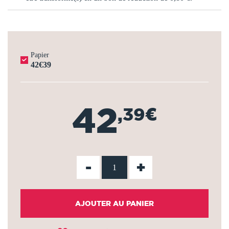
Papier
42€39
42
,39€
-
+
AJOUTER AU PANIER