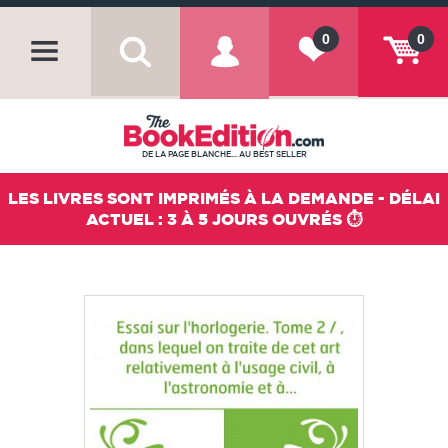
0
0
DE LA PAGE BLANCHE... AU BEST SELLER
LES LIVRES SONT IMPRIMÉS À LA DEMANDE - DÉLAI
ACTUEL : 3 À 5 JOURS OUVRÉS ⏱️