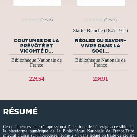
(0 avis)
(0 avis)
Staffe, Blanche (1845-1911)
COUTUMES DE LA
RÈGLES DU SAVOIR-
PRÉVÔTÉ ET
VIVRE DANS LA
VICOMTÉ D...
SOCI...
Bibliothèque Nationale de
Bibliothèque Nationale de
France
France
22€54
23€91
RÉSUMÉ
Ce document est une réimpression à l’identique de l'ouvrage accessible sur
la plateforme numérique de la Bibliothèque Nationale de France.Titre
intégral : Essai sur l'horlogerie. Tome 2 / ; dans lequel on traite de cet art