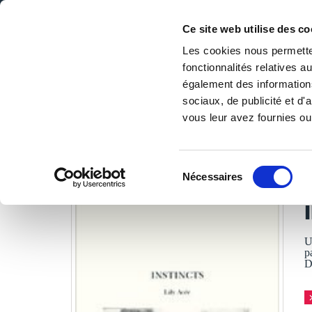
Ce site web utilise des co
Les cookies nous permetten
fonctionnalités relatives 
DE LA PAGE BLANCHE... AU BEST SELLER
également des informations
Accueil
/
Tous les livres
/
Nouvelles
/
Nouvelles
/
INSTI
sociaux, de publicité et d
vous leur avez fournies ou 
LES LIVRES SON
Sélection
Nécessaires
du
L
consentement
U
pa
D