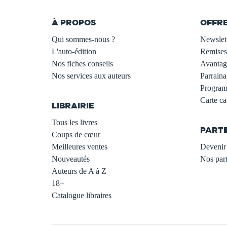
À PROPOS
OFFR
Qui sommes-nous ?
Newslet
L'auto-édition
Remises
Nos fiches conseils
Avantage
Nos services aux auteurs
Parraina
.
Programm
Carte c
LIBRAIRIE
.
Tous les livres
PART
Coups de cœur
Meilleures ventes
Devenir 
Nouveautés
Nos part
Auteurs de A à Z
18+
Catalogue libraires