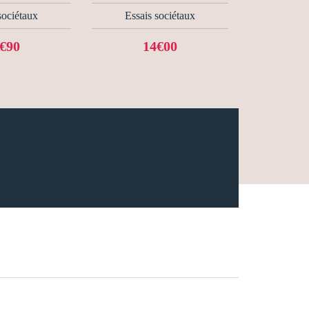
sociétaux
Essais sociétaux
€90
14€00