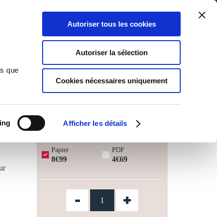
Qui sommes-nous ?
Nous contacter
Blog
Aide
0
0
Autoriser tous les cookies
Rechercher
Connexion
Ma liste
Panier
Autoriser la sélection
ns que
Cookies nécessaires uniquement
JOURS OUVRÉS ⏱️
ing
Afficher les détails
Papier
PDF
8€99
4€69
ur
-
+