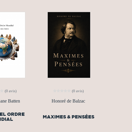
(0 avis)
(0 avis)
ane Batten
Honoré de Balzac
EL ORDRE
MAXIMES & PENSÉES
DIAL