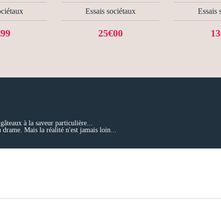
ociétaux
Essais sociétaux
Essais 
€99
25€00
13
âteaux à la saveur particulière...
 drame. Mais la réalité n'est jamais loin...