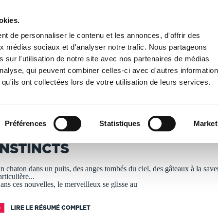
okies.
PUBLIER UN LIVRE
LIBRAIRIE
t de personnaliser le contenu et les annonces, d'offrir des
aux médias sociaux et d'analyser notre trafic. Nous partageons
 sur l'utilisation de notre site avec nos partenaires de médias
NCTS
'analyse, qui peuvent combiner celles-ci avec d'autres informatio
qu'ils ont collectées lors de votre utilisation de leurs services.
T IMPRIMÉS À LA DEMANDE - DÉLAI ACTUEL : 3 À 5 
Préférences
Statistiques
Market
ily Acée
INSTINCTS
n chaton dans un puits, des anges tombés du ciel, des gâteaux à la save
rticulière...
ans ces nouvelles, le merveilleux se glisse au
LIRE LE RÉSUMÉ COMPLET