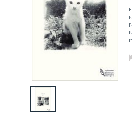
R
R
F
P
I