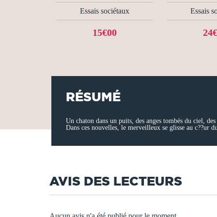
Essais sociétaux
Essais s
15€00
24
RÉSUMÉ
Un chaton dans un puits, des anges tombés du ciel, des g
Dans ces nouvelles, le merveilleux se glisse au c??ur du
AVIS DES LECTEURS
Aucun avis n'a été publié pour le moment.