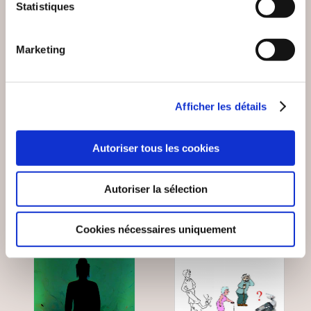
Statistiques
(0 avis)
(0 avis)
Gilles FIOLET
Simone COLLINE
Marketing
PAR LA BRÈCHE
SEKOIA
Afficher les détails
Romans
Romans
19€00
8€00
Autoriser tous les cookies
Autoriser la sélection
Cookies nécessaires uniquement