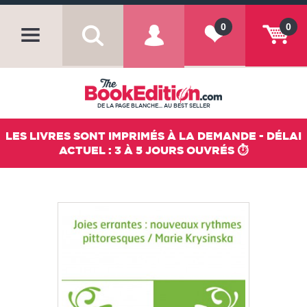
0
0
DE LA PAGE BLANCHE... AU BEST SELLER
LES LIVRES SONT IMPRIMÉS À LA DEMANDE - DÉLAI
ACTUEL : 3 À 5 JOURS OUVRÉS ⏱️