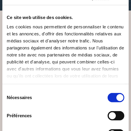
Ce site web utilise des cookies.
Les cookies nous permettent de personnaliser le contenu
VOUS AIMEREZ AUSSI
et les annonces, d'offrir des fonctionnalités relatives aux
médias sociaux et d'analyser notre trafic. Nous
partageons également des informations sur l'utilisation de
notre site avec nos partenaires de médias sociaux, de
publicité et d'analyse, qui peuvent combiner celles-ci
avec d'autres informations que vous leur avez fournies
ou qu'ils ont collectées lors de votre utilisation de leurs
services.
Sélection
Nécessaires
du
consentement
Préférences