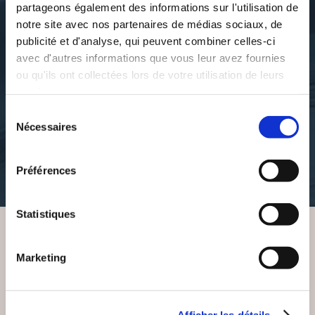
partageons également des informations sur l'utilisation de
notre site avec nos partenaires de médias sociaux, de
publicité et d'analyse, qui peuvent combiner celles-ci
avec d'autres informations que vous leur avez fournies
ou qu'ils ont collectées lors de votre utilisation de leurs
Franck DAVID
Franck DAVID
services.
BOHÈME
CHARLOTTE
Sélection
Nécessaires
du
consentement
poesies
romans
Préférences
13€00
10€00
Statistiques
VOUS AIMEREZ AUSSI
Marketing
Afficher les détails