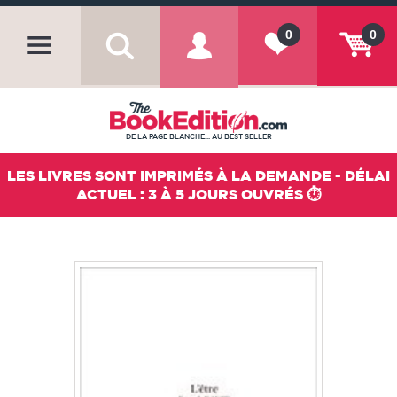
0
0
DE LA PAGE BLANCHE... AU BEST SELLER
LES LIVRES SONT IMPRIMÉS À LA DEMANDE - DÉLAI
ACTUEL : 3 À 5 JOURS OUVRÉS ⏱️