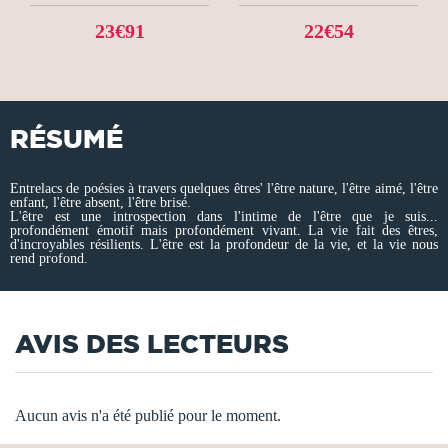
23€91
22€54
RÉSUMÉ
Entrelacs de poésies à travers quelques êtres' l'être nature, l'être aimé, l'être
enfant, l'être absent, l'être brisé.
L'être est une introspection dans l'intime de l'être que je suis...
profondément émotif mais profondément vivant. La vie fait des êtres,
d'incroyables résilients. L'être est la profondeur de la vie, et la vie nous
rend profond.
AVIS DES LECTEURS
Aucun avis n'a été publié pour le moment.