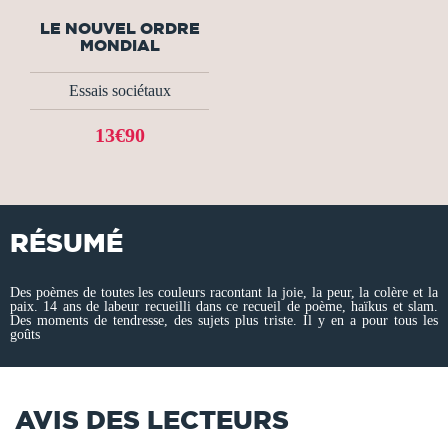
LE NOUVEL ORDRE
MONDIAL
Essais sociétaux
13€90
RÉSUMÉ
Des poèmes de toutes les couleurs racontant la joie, la peur, la colère et la
paix. 14 ans de labeur recueilli dans ce recueil de poème, haïkus et slam.
Des moments de tendresse, des sujets plus triste. Il y en a pour tous les
goûts
AVIS DES LECTEURS