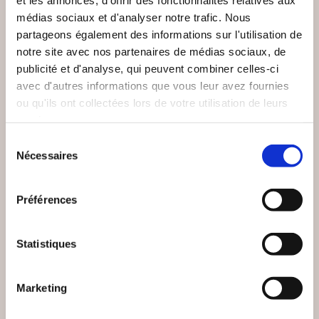
médias sociaux et d'analyser notre trafic. Nous
partageons également des informations sur l'utilisation de
notre site avec nos partenaires de médias sociaux, de
publicité et d'analyse, qui peuvent combiner celles-ci
avec d'autres informations que vous leur avez fournies
ou qu'ils ont collectées lors de votre utilisation de leurs
services.
Sélection
Nécessaires
du
(0 avis)
(0 avis)
consentement
Honoré de Balzac
Claude Janvier
Préférences
POURQUOI SUIS-JE
MAXIMES & PENSÉES
DEVENU UN
REBELLE ?
Statistiques
Essais sociétaux
Essais sociétaux
Marketing
14€00
15€00