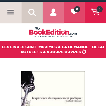
0
0
DE LA PAGE BLANCHE... AU BEST SELLER
LES LIVRES SONT IMPRIMÉS À LA DEMANDE - DÉLAI
ACTUEL : 3 À 5 JOURS OUVRÉS ⏱️