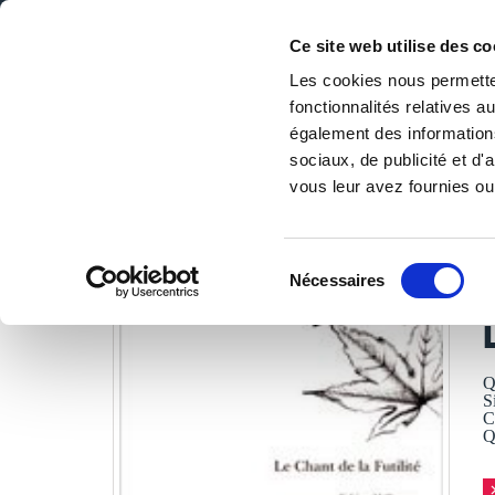
Ce site web utilise des co
Les cookies nous permetten
fonctionnalités relatives 
DE LA PAGE BLANCHE... AU BEST SELLER
également des informations
Accueil
/
Tous les livres
/
Littérature
/
Poésies
/
Le Chant 
sociaux, de publicité et d
vous leur avez fournies ou 
LES LIVRES SON
Sélection
Nécessaires
du
F
consentement
Q
S
C
Q