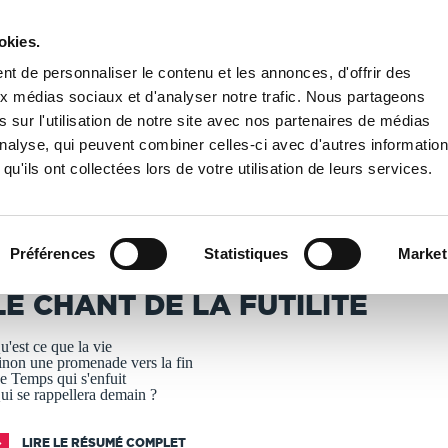
okies.
PUBLIER UN LIVRE
LIBRAIRIE
t de personnaliser le contenu et les annonces, d'offrir des
aux médias sociaux et d'analyser notre trafic. Nous partageons
 sur l'utilisation de notre site avec nos partenaires de médias
de la Futilité
'analyse, qui peuvent combiner celles-ci avec d'autres informatio
qu'ils ont collectées lors de votre utilisation de leurs services.
T IMPRIMÉS À LA DEMANDE - DÉLAI ACTUEL : 3 À 5 
Préférences
Statistiques
Market
abien H.Teneur
LE CHANT DE LA FUTILITÉ
u'est ce que la vie
inon une promenade vers la fin
e Temps qui s'enfuit
ui se rappellera demain ?
LIRE LE RÉSUMÉ COMPLET