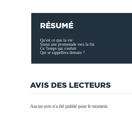
RÉSUMÉ
Qu'est ce que la vie
Sinon une promenade vers la fin
Ce Temps qui s'enfuit
Qui se rappellera demain ?
AVIS DES LECTEURS
Aucun avis n'a été publié pour le moment.