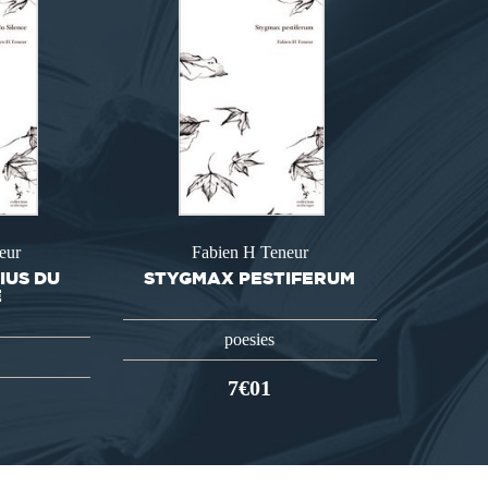
eur
Fabien H Teneur
IUS DU
STYGMAX PESTIFERUM
E
poesies
7€01