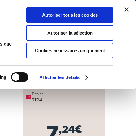
Qui sommes-nous ?
Nous contacter
Blog
Aide
0
0
Autoriser tous les cookies
Rechercher
Connexion
Ma liste
Panier
Autoriser la sélection
ns que
Cookies nécessaires uniquement
JOURS OUVRÉS ⏱️
ing
Afficher les détails
Papier
7€24
7
,24€