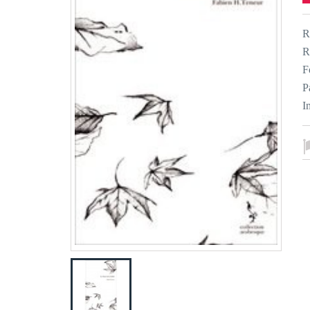
R
R
F
P
I