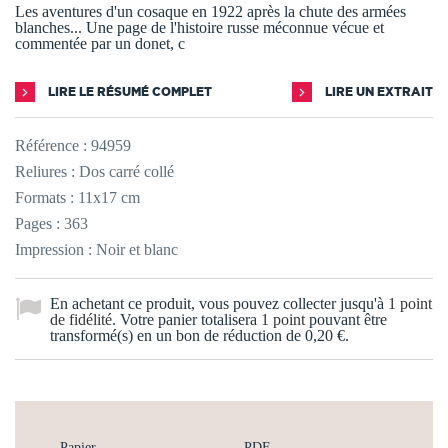
Les aventures d'un cosaque en 1922 après la chute des armées
blanches... Une page de l'histoire russe méconnue vécue et
commentée par un donet, c
LIRE LE RÉSUMÉ COMPLET
LIRE UN EXTRAIT
Référence :
94959
Reliures : Dos carré collé
Formats : 11x17 cm
Pages : 363
Impression : Noir et blanc
En achetant ce produit, vous pouvez collecter jusqu'à
1
point
de fidélité
. Votre panier totalisera
1
point
pouvant être
transformé(s) en un bon de réduction de
0,20 €
.
Papier
PDF