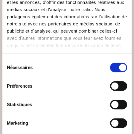
et les annonces, d'offrir des fonctionnalités relatives aux
médias sociaux et d'analyser notre trafic. Nous
partageons également des informations sur l'utilisation de
notre site avec nos partenaires de médias sociaux, de
publicité et d'analyse, qui peuvent combiner celles-ci
avec d'autres informations que vous leur avez fournies
ou qu'ils ont collectées lors de votre utilisation de leurs
services.
Sélection
(2 avis)
(0 avis)
Nécessaires
du
Manon Brevet
Bernard Célestin Delord
consentement
LES NOUVELLES DE
RECUEIL DE CONTES
Préférences
LA SOURIS DE
FABLES POÉSIES
BASTILLE
TEXTE
Statistiques
Nouvelles
Nouvelles
12€00
18€90
Marketing