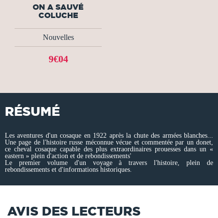
ON A SAUVÉ
COLUCHE
Nouvelles
9€04
RÉSUMÉ
Les aventures d'un cosaque en 1922 après la chute des armées blanches...
Une page de l'histoire russe méconnue vécue et commentée par un donet,
ce cheval cosaque capable des plus extraordinaires prouesses dans un «
eastern » plein d'action et de rebondissements'
Le premier volume d'un voyage à travers l'histoire, plein de
rebondissements et d'informations historiques.
AVIS DES LECTEURS