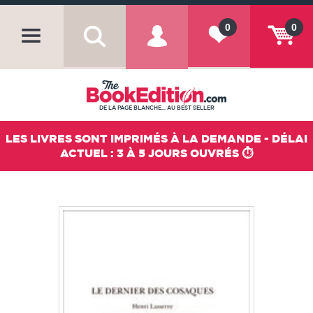
0
0
DE LA PAGE BLANCHE... AU BEST SELLER
LES LIVRES SONT IMPRIMÉS À LA DEMANDE - DÉLAI
ACTUEL : 3 À 5 JOURS OUVRÉS ⏱️