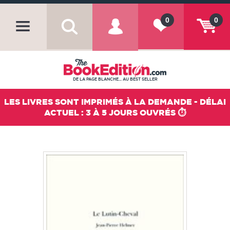
0
0
DE LA PAGE BLANCHE... AU BEST SELLER
LES LIVRES SONT IMPRIMÉS À LA DEMANDE - DÉLAI
ACTUEL : 3 À 5 JOURS OUVRÉS ⏱️