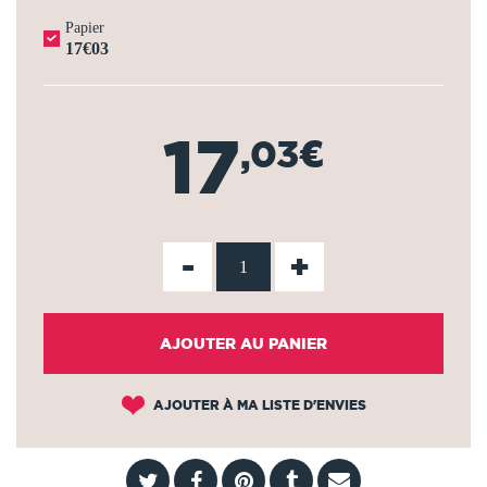
Papier
17€03
17
,03€
-
+
AJOUTER AU PANIER
AJOUTER À MA LISTE D'ENVIES