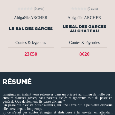
(0 avis)
(0 avis)
Abigaëlle ARCHER
Abigaëlle ARCHER
LE BAL DES GARCES
LE BAL DES GARCES
AU CHÂTEAU
Contes & légendes
Contes & légendes
23€50
8€20
RÉSUMÉ
Imaginez un instant vous retrouver dans un prieuré au milieu de nulle part,
entouré d'autres gosses, sans parents, isolés et ignorants tout du passé en
général. Que deviennent-ils passé dix ans ?
Un passé qui n'existe plus d'ailleurs, sur une Terre qui a peut-être disparue
elle aussi depuis longtemps.
Si ce n'était ces contes étranges et distribués à la va-vite, en attendant