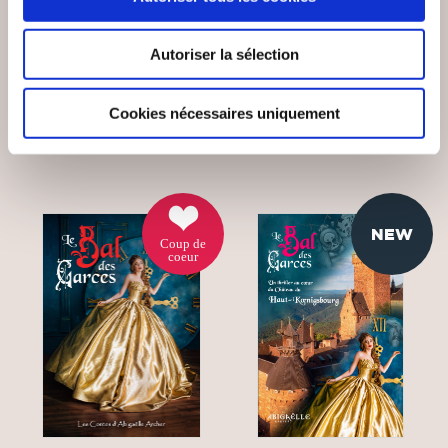
LE FLEUVE DES
S’OUBLIER N’EST
MYTHES VIVANTS
PAS VIVRE
Autoriser la sélection
Contes & légendes
Contes & légendes
Cookies nécessaires uniquement
12€00
6€00
NEW
Coup de
coeur