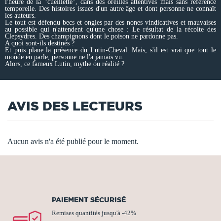
l'heure de la "cueillette", dans des oreilles attentives mais sans référence
temporelle. Des histoires issues d'un autre âge et dont personne ne connaît
les auteurs.
Le tout est défendu becs et ongles par des nones vindicatives et mauvaises
au possible qui n'attendent qu'une chose : Le résultat de la récolte des
Clepsydres. Des champignons dont le poison ne pardonne pas.
A quoi sont-ils destinés ?
Et puis plane la présence du Lutin-Cheval. Mais, s'il est vrai que tout le
monde en parle, personne ne l'a jamais vu.
Alors, ce fameux Lutin, mythe ou réalité ?
AVIS DES LECTEURS
Aucun avis n'a été publié pour le moment.
PAIEMENT SÉCURISÉ
Remises quantités jusqu'à -42%