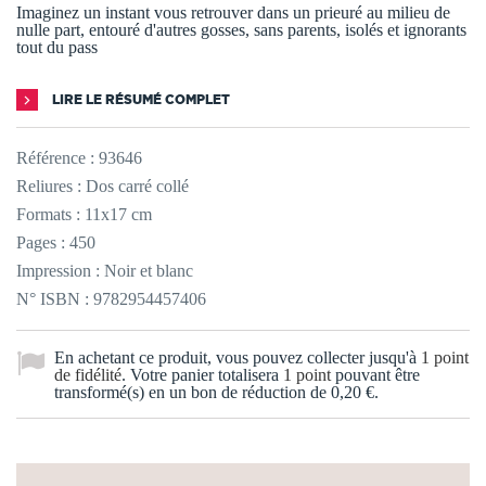
Imaginez un instant vous retrouver dans un prieuré au milieu de
nulle part, entouré d'autres gosses, sans parents, isolés et ignorants
tout du pass
LIRE LE RÉSUMÉ COMPLET
Référence :
93646
Reliures : Dos carré collé
Formats : 11x17 cm
Pages : 450
Impression : Noir et blanc
N° ISBN : 9782954457406
En achetant ce produit, vous pouvez collecter jusqu'à
1
point
de fidélité
. Votre panier totalisera
1
point
pouvant être
transformé(s) en un bon de réduction de
0,20 €
.