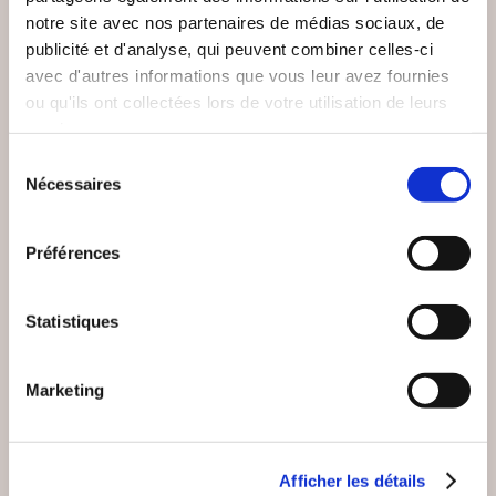
notre site avec nos partenaires de médias sociaux, de
publicité et d'analyse, qui peuvent combiner celles-ci
avec d'autres informations que vous leur avez fournies
ou qu'ils ont collectées lors de votre utilisation de leurs
services.
Sélection
Nécessaires
du
(0 avis)
(0 avis)
consentement
Николай Нидвораев
Julie ANTHOINE
Préférences
УСПЕТЬ В
OMBRE
ПОСЛЕДНИЙ ВАГОН
Statistiques
Romans
Romans
10€00
20€00
Marketing
Afficher les détails