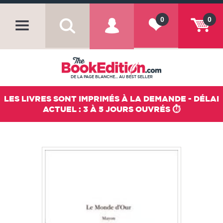
0
0
DE LA PAGE BLANCHE... AU BEST SELLER
LES LIVRES SONT IMPRIMÉS À LA DEMANDE - DÉLAI
ACTUEL : 3 À 5 JOURS OUVRÉS ⏱️