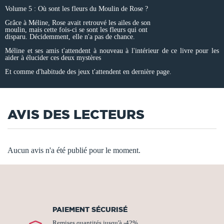
Volume 5 : Où sont les fleurs du Moulin de Rose ?
Grâce à Méline, Rose avait retrouvé les ailes de son
moulin, mais cette fois-ci se sont les fleurs qui ont
disparu. Décidemment, elle n'a pas de chance.
Méline et ses amis t'attendent à nouveau à l'intérieur de ce livre pour les
aider à élucider ces deux mystères
Et comme d'habitude des jeux t'attendent en dernière page.
AVIS DES LECTEURS
Aucun avis n'a été publié pour le moment.
PAIEMENT SÉCURISÉ
Remises quantités jusqu'à -42%