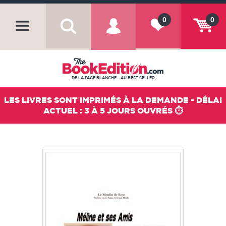
0
0
DE LA PAGE BLANCHE... AU BEST SELLER
LES LIVRES SONT IMPRIMÉS À LA DEMANDE - DÉLAI
ACTUEL : 3 À 5 JOURS OUVRÉS ⏱️