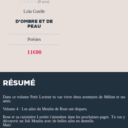
(0 avis)
Lola Guelle
D'OMBRE ET DE
PEAU
Poésies
11€00
RÉSUMÉ
Dans ce volume Petit Lecteur tu vas vivre deux aventures de Méline et ses
amis.
Volume 4 : Les ailes du Moulin de Rose ont disparu.
Rose et sa cuisinière Lorelei t'attendent dans les prochaines pages. Tu vas y
découvrir un Joli Moulin avec de belles ailes en dentelle.
Mais'