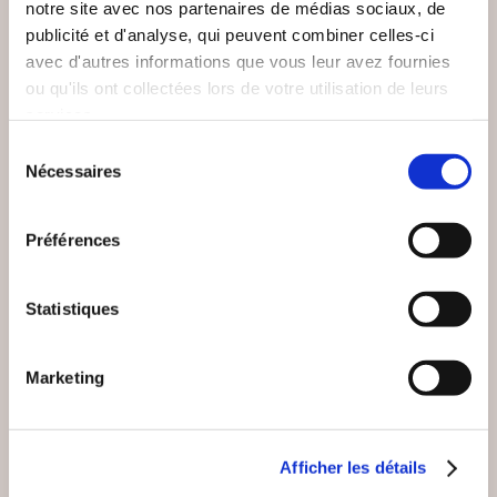
notre site avec nos partenaires de médias sociaux, de
LES PROTECTEURS -
LES ROYAUMES DE
LIVRE 4
LA PIERRE BLANCHE
publicité et d'analyse, qui peuvent combiner celles-ci
avec d'autres informations que vous leur avez fournies
Fantastique
Fantastique
ou qu'ils ont collectées lors de votre utilisation de leurs
services.
20€00
9€99
Sélection
Nécessaires
du
consentement
Préférences
NEW
Statistiques
Marketing
Afficher les détails