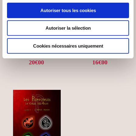
(0 avis)
(0 avis)
Autoriser tous les cookies
Guilhem Cano
Jledignan
Autoriser la sélection
LES PROTECTEURS -
L'HÉRITAGE DES
LIVRE 7
ÉTOILES
Cookies nécessaires uniquement
Fantastique
Fantastique
20€00
16€00