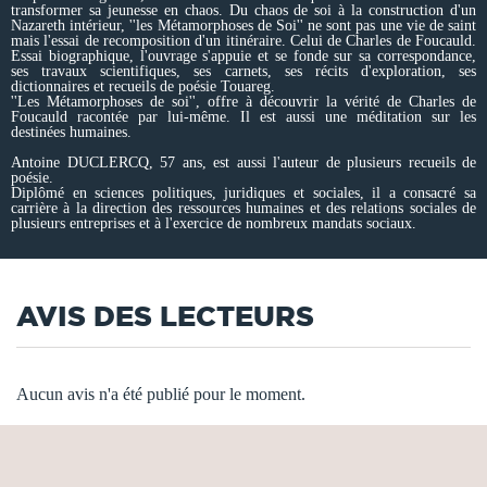
transformer sa jeunesse en chaos. Du chaos de soi à la construction d'un
Nazareth intérieur, ''les Métamorphoses de Soi'' ne sont pas une vie de saint
mais l'essai de recomposition d'un itinéraire. Celui de Charles de Foucauld.
Essai biographique, l'ouvrage s'appuie et se fonde sur sa correspondance,
ses travaux scientifiques, ses carnets, ses récits d'exploration, ses
dictionnaires et recueils de poésie Touareg.
''Les Métamorphoses de soi'', offre à découvrir la vérité de Charles de
Foucauld racontée par lui-même. Il est aussi une méditation sur les
destinées humaines.
Antoine DUCLERCQ, 57 ans, est aussi l'auteur de plusieurs recueils de
poésie.
Diplômé en sciences politiques, juridiques et sociales, il a consacré sa
carrière à la direction des ressources humaines et des relations sociales de
plusieurs entreprises et à l'exercice de nombreux mandats sociaux.
AVIS DES LECTEURS
Aucun avis n'a été publié pour le moment.