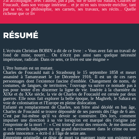
J'ai accompagné, avec l'auteur, pas à pas, sur le sable du Sahara, Charles de
Foucault, dans son voyage intérieur... et je m'en suis trouvée enrichie, tant
par sa vie, sa philosophie, ses carnets, ses travaux, ses récits... Quelle
richesse que ce liv
RÉSUMÉ
L'écrivain Christian BOBIN a dit de ce livre : « Vous avez fait un travail de
fond de mine, nourri... On n'écrit pas ainsi sans quelque nécessité
impérieuse, radicale. Dans ce sens, ce livre est une énigme »
L'être humain est un mutant.
Charles de Foucauld nait à Strasbourg le 15 septembre 1858 et meurt
assassiné à Tamanrasset le 1er Décembre 1916. Il est un de ces rares
personnages dont l'existence fascine d'emblée. Changement de noms, de
costumes, de langues, de territoires,' l'ouvrage va suivre ce nomade pas à
pas pour tenter d'en discerner la ligne de vie. Insérée à la charnière du
XIXe et du XXe siècle, la vie de Charles de Foucauld est cernée par deux
guerres. Elle nous fait explorer la belle époque, le Maghreb, le Sahara en
voie de colonisation et l'Europe en pleine dislocation.
Enfanté en remplacement de Charles, son frère ainé décédé en bas âge,
Charles de Foucauld se trouve dépossédé de ses parents dès l'âge de 6 ans.
C'est par lui-même qu'il va devoir se construire. Dès lors, comment
impulser une direction à sa vie lorsqu'on est marqué dès l'origine par
l'empreinte de la mort ? : « C'est triste d'avoir des remords. Je me demande
si ces remords indiquent ou un grand durcissement dans le crime ou une
grande innocence. » écrit-il à l'âge de seize ans.
Empreinte originelle, ce désir de mort va marquer toute son existence et