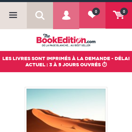
0
0
DE LA PAGE BLANCHE... AU BEST SELLER
LES LIVRES SONT IMPRIMÉS À LA DEMANDE - DÉLAI
ACTUEL : 3 À 5 JOURS OUVRÉS ⏱️