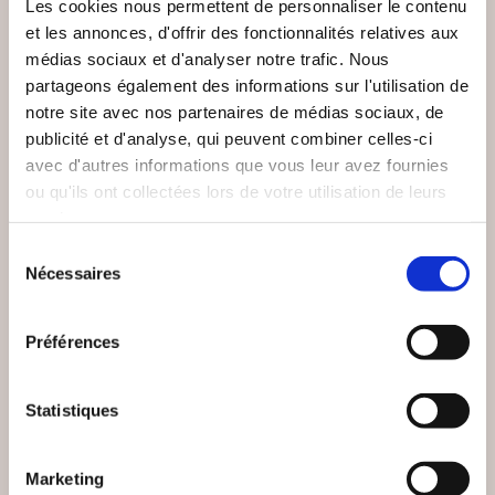
Les cookies nous permettent de personnaliser le contenu
et les annonces, d'offrir des fonctionnalités relatives aux
médias sociaux et d'analyser notre trafic. Nous
partageons également des informations sur l'utilisation de
notre site avec nos partenaires de médias sociaux, de
publicité et d'analyse, qui peuvent combiner celles-ci
avec d'autres informations que vous leur avez fournies
ou qu'ils ont collectées lors de votre utilisation de leurs
services.
Sélection
(0 avis)
(0 avis)
Nécessaires
du
Mireille Viller
TIMON
consentement
LE LIQUIDAMBAR DU
AU SOUFFLE DE
Préférences
SQUARE ST-
L'IMAGINAIRE
PAPHNUCE
Poésies
Poésies
Statistiques
18€00
7€00
Marketing