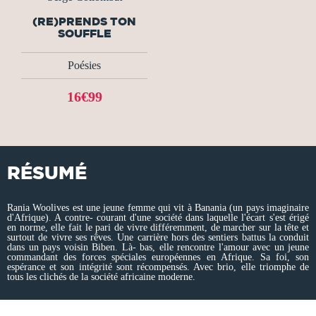
(RE)PRENDS TON
SOUFFLE
Poésies
16€99
RÉSUMÉ
Rania Woolives est une jeune femme qui vit à Banania (un pays imaginaire
d'Afrique). A contre- courant d'une société dans laquelle l'écart s'est érigé
en norme, elle fait le pari de vivre différemment, de marcher sur la tête et
surtout de vivre ses rêves. Une carrière hors des sentiers battus la conduit
dans un pays voisin Biben. Là- bas, elle rencontre l'amour avec un jeune
commandant des forces spéciales européennes en Afrique. Sa foi, son
espérance et son intégrité sont récompensés. Avec brio, elle triomphe de
tous les clichés de la société africaine moderne.