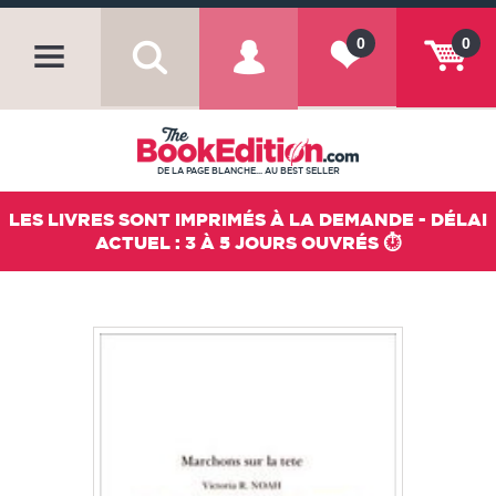
0
0
DE LA PAGE BLANCHE... AU BEST SELLER
LES LIVRES SONT IMPRIMÉS À LA DEMANDE - DÉLAI
ACTUEL : 3 À 5 JOURS OUVRÉS ⏱️