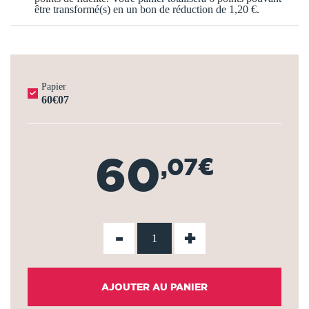
être transformé(s) en un bon de réduction de
1,20 €
.
Papier
60€07
60
,07€
-
+
AJOUTER AU PANIER