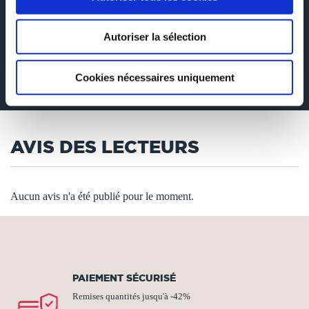
RÉSUMÉ
Autoriser la sélection
Une motarde perdue dans les landes écossaises, une grande roue qui tourne
dans le ciel étoilé, un virus aux propriétés curieuses... Venez donc prendre
Cookies nécessaires uniquement
des nouvelles de ces mondes étranges où se sont perdus quelques
infortunés... et prenez garde de ne pas y rester.
AVIS DES LECTEURS
Aucun avis n'a été publié pour le moment.
PAIEMENT SÉCURISÉ
Remises quantités jusqu'à -42%