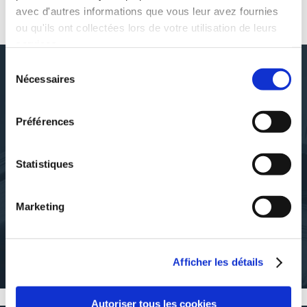
avec d'autres informations que vous leur avez fournies
AUTOUR DE ROMUALD PISTIS
ou qu'ils ont collectées lors de votre utilisation de leurs
services.
Sélection
Nécessaires
du
consentement
DÉCOUVRIR ROMUALD PISTIS
Préférences
Statistiques
À PROPOS DE L'AUTEUR
Marketing
Salarié dans le milieu industriel, j'écris à mes heures perdues : des
scénarios de BD chez Zephyr ("Flottille 66" et "Emergency,
histoires vraies de l'aéronautique") et des nouvelles. "Nouvelles
Afficher les détails
des mondes" est mon premier recueil.
Autoriser tous les cookies