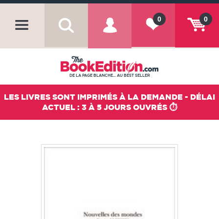
0
0
DE LA PAGE BLANCHE... AU BEST SELLER
LES LIVRES SONT IMPRIMÉS À LA DEMANDE - DÉLAI
ACTUEL : 3 À 5 JOURS OUVRÉS ⏱️