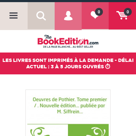
0
0
DE LA PAGE BLANCHE... AU BEST SELLER
LES LIVRES SONT IMPRIMÉS À LA DEMANDE - DÉLAI
ACTUEL : 3 À 5 JOURS OUVRÉS ⏱️