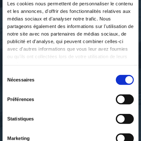
Les cookies nous permettent de personnaliser le contenu
et les annonces, d'offrir des fonctionnalités relatives aux
médias sociaux et d'analyser notre trafic. Nous
partageons également des informations sur l'utilisation de
notre site avec nos partenaires de médias sociaux, de
publicité et d'analyse, qui peuvent combiner celles-ci
avec d'autres informations que vous leur avez fournies
ou qu'ils ont collectées lors de votre utilisation de leurs
services.
Sélection
Nécessaires
du
Villard de Honnecourt. Auteur
Villard de Honnecourt. Auteur
consentement
du texte
du texte
ALBUM DE VILLARD DE
ALBUM DE VILLARD DE
Préférences
HONNECOURT,...
HONNECOURT,...
Statistiques
bibliotheque-nationale-de-
bibliotheque-nationale-de-
france
france
Marketing
35€52
35€52