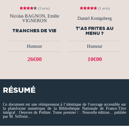
(3 avis)
(1 avis)
Nicolas BAGNON, Emilie
Daniel Kenigsberg
VIGNERON
T'AS FRITES AU
TRANCHES DE VIE
MENU ?
Humour
Humour
26€00
10€00
RÉSUMÉ
Ce document est une réimpression à l’identique de l'ouvrage accessible sur
la plateforme numérique de la Bibliothèque Nationale de France.Titre
intégral : Oeuvres de Pothier. Tome premier / . Nouvelle édition... publiée
par M. Siffrein...