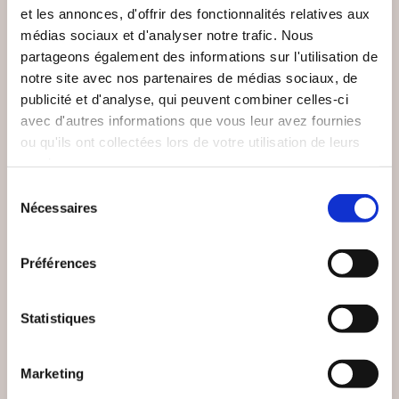
et les annonces, d'offrir des fonctionnalités relatives aux
médias sociaux et d'analyser notre trafic. Nous
partageons également des informations sur l'utilisation de
notre site avec nos partenaires de médias sociaux, de
publicité et d'analyse, qui peuvent combiner celles-ci
(0 avis)
(4 avis)
avec d'autres informations que vous leur avez fournies
MARTINS FERNANDES
Thibaut Carré
ou qu'ils ont collectées lors de votre utilisation de leurs
LEA
services.
ELLE A TUÉ DE
L'ÉTÉ ARRIVE
GAULLE
Sélection
Nécessaires
du
Nouvelles
Nouvelles
consentement
Préférences
9€00
10€00
Statistiques
NEW
Marketing