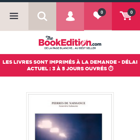
0
0
DE LA PAGE BLANCHE... AU BEST SELLER
LES LIVRES SONT IMPRIMÉS À LA DEMANDE - DÉLAI
ACTUEL : 3 À 5 JOURS OUVRÉS ⏱️