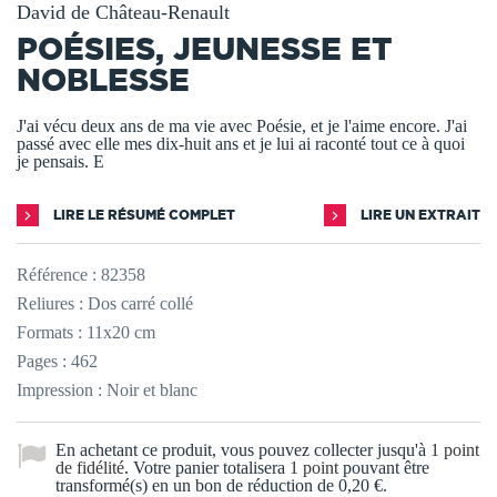
David de Château-Renault
POÉSIES, JEUNESSE ET
NOBLESSE
J'ai vécu deux ans de ma vie avec Poésie, et je l'aime encore. J'ai
passé avec elle mes dix-huit ans et je lui ai raconté tout ce à quoi
je pensais. E
LIRE LE RÉSUMÉ COMPLET
LIRE UN EXTRAIT
Référence :
82358
Reliures : Dos carré collé
Formats : 11x20 cm
Pages : 462
Impression : Noir et blanc
En achetant ce produit, vous pouvez collecter jusqu'à
1
point
de fidélité
. Votre panier totalisera
1
point
pouvant être
transformé(s) en un bon de réduction de
0,20 €
.