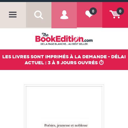
0
0
DE LA PAGE BLANCHE... AU BEST SELLER
LES LIVRES SONT IMPRIMÉS À LA DEMANDE - DÉLAI
ACTUEL : 3 À 5 JOURS OUVRÉS ⏱️