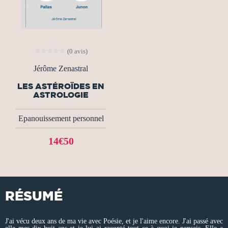
(0 avis)
Jérôme Zenastral
LES ASTÉROÏDES EN
ASTROLOGIE
Epanouissement personnel
14€50
RÉSUMÉ
J'ai vécu deux ans de ma vie avec Poésie, et je l'aime encore. J'ai passé avec