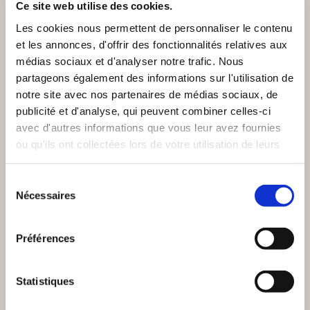
VOUS AIMEREZ AUSSI
Ce site web utilise des cookies.
Les cookies nous permettent de personnaliser le contenu
et les annonces, d'offrir des fonctionnalités relatives aux
médias sociaux et d'analyser notre trafic. Nous
partageons également des informations sur l'utilisation de
notre site avec nos partenaires de médias sociaux, de
publicité et d'analyse, qui peuvent combiner celles-ci
avec d'autres informations que vous leur avez fournies
ou qu'ils ont collectées lors de votre utilisation de leurs
services.
Sélection
Nécessaires
du
consentement
Préférences
(0 avis)
(0 avis)
Statistiques
Jérôme Zenastral
Jérôme Zenastral
NESSUS EN
LES SILENCES DE