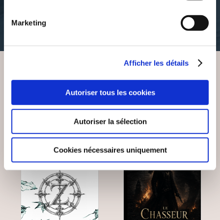
bibliotheque-nationale-de-
bibliotheque-nationale-de-
france
france
Marketing
35€52
35€52
Afficher les détails
VOUS AIMEREZ AUSSI
Autoriser tous les cookies
Autoriser la sélection
Cookies nécessaires uniquement