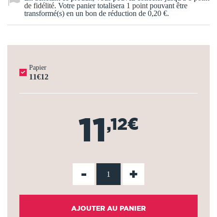
de fidélité
. Votre panier totalisera
1
point
pouvant être
transformé(s) en un bon de réduction de
0,20 €
.
Papier
11€12
11
,12€
-
+
AJOUTER AU PANIER