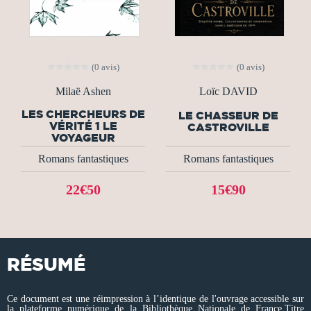
(0 avis)
(0 avis)
Milaë Ashen
Loïc DAVID
LES CHERCHEURS DE
LE CHASSEUR DE
VÉRITÉ 1 LE
CASTROVILLE
VOYAGEUR
Romans fantastiques
Romans fantastiques
22€50
15€90
RÉSUMÉ
Ce document est une réimpression à l’identique de l'ouvrage accessible sur
la plateforme numérique de la Bibliothèque Nationale de France.Titre