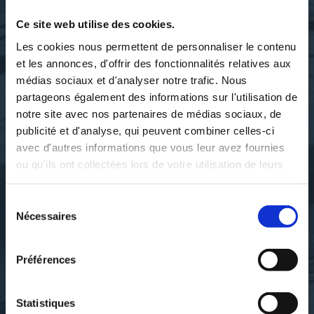
SES OUVRAGES
Ce site web utilise des cookies.
Les cookies nous permettent de personnaliser le contenu
et les annonces, d'offrir des fonctionnalités relatives aux
médias sociaux et d'analyser notre trafic. Nous
partageons également des informations sur l'utilisation de
notre site avec nos partenaires de médias sociaux, de
publicité et d'analyse, qui peuvent combiner celles-ci
avec d'autres informations que vous leur avez fournies
ou qu'ils ont collectées lors de votre utilisation de leurs
services.
Sélection
Nécessaires
du
consentement
Villard de Honnecourt. Auteur
Villard de Honnecourt. Auteur
du texte
du texte
Préférences
ALBUM DE VILLARD DE
ALBUM DE VILLARD DE
HONNECOURT,...
HONNECOURT,...
Statistiques