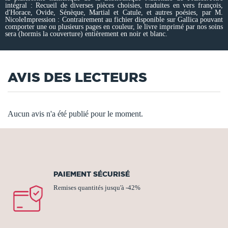
intégral : Recueil de diverses pièces choisies, traduites en vers françois,
d'Horace, Ovide, Sénèque, Martial et Catule, et autres poésies, par M.
NicoleImpression : Contrairement au fichier disponible sur Gallica pouvant
comporter une ou plusieurs pages en couleur, le livre imprimé par nos soins
sera (hormis la couverture) entièrement en noir et blanc.
AVIS DES LECTEURS
Aucun avis n'a été publié pour le moment.
PAIEMENT SÉCURISÉ
Remises quantités jusqu'à -42%