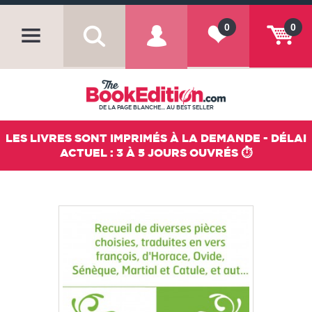
0
0
DE LA PAGE BLANCHE... AU BEST SELLER
LES LIVRES SONT IMPRIMÉS À LA DEMANDE - DÉLAI
ACTUEL : 3 À 5 JOURS OUVRÉS ⏱️