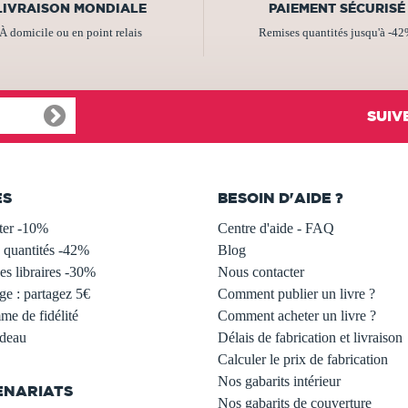
LIVRAISON MONDIALE
PAIEMENT SÉCURISÉ
À domicile ou en point relais
Remises quantités jusqu'à -4
SUIV
ES
BESOIN D'AIDE ?
ter -10%
Centre d'aide - FAQ
 quantités -42%
Blog
s libraires -30%
Nous contacter
ge : partagez 5€
Comment publier un livre ?
e de fidélité
Comment acheter un livre ?
adeau
Délais de fabrication et livraison
Calculer le prix de fabrication
Nos gabarits intérieur
ENARIATS
Nos gabarits de couverture