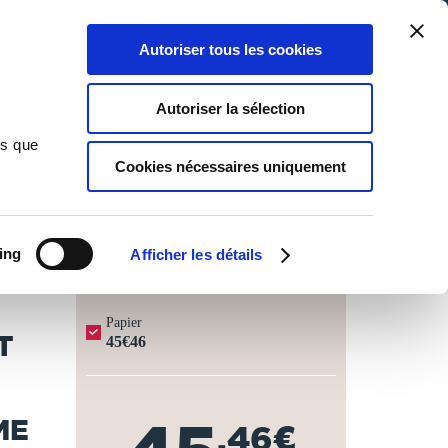
Qui sommes-nous ?
Nous contacter
Blog
Aide
0
0
Autoriser tous les cookies
Rechercher
Connexion
Ma liste
Panier
Autoriser la sélection
leurs formes symboliques et mythologiques. Partie 1,Tome 1
ns que
Cookies nécessaires uniquement
JOURS OUVRÉS ⏱️
ing
Afficher les détails
Papier
T
45€46
ME
,46€