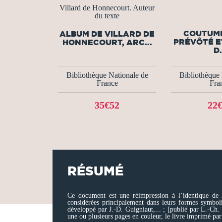
Villard de Honnecourt. Auteur
du texte
COUTUME
ALBUM DE VILLARD DE
PRÉVÔTÉ E
HONNECOURT, ARC...
D.
Bibliothèque Nationale de
Bibliothèque 
France
Fra
35€52
22
RÉSUMÉ
Ce document est une réimpression à l’identique de l
considérées principalement dans leurs formes symbol
développé par J.-D. Guigniaut,... ; [publié par L.-Ch
une ou plusieurs pages en couleur, le livre imprimé par