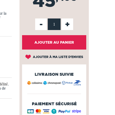
45
r la
r
-
+
AJOUTER AU PANIER
AJOUTER À MA LISTE D'ENVIES
LIVRAISON SUIVIE
élité
.
n de
PAIEMENT SÉCURISÉ