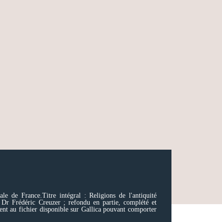
e de France.Titre intégral : Religions de l'antiquité
 Dr Frédéric Creuzer ; refondu en partie, complété et
ent au fichier disponible sur Gallica pouvant comporter