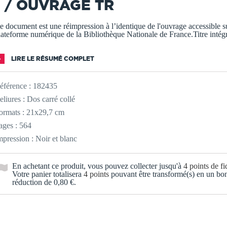
1 / OUVRAGE TR
e document est une réimpression à l’identique de l'ouvrage accessible su
lateforme numérique de la Bibliothèque Nationale de France.Titre intég
LIRE LE RÉSUMÉ COMPLET
éférence :
182435
eliures : Dos carré collé
ormats : 21x29,7 cm
ages : 564
mpression : Noir et blanc
En achetant ce produit, vous pouvez collecter jusqu'à
4
points de fid
Votre panier totalisera
4
points
pouvant être transformé(s) en un bo
réduction de
0,80 €
.