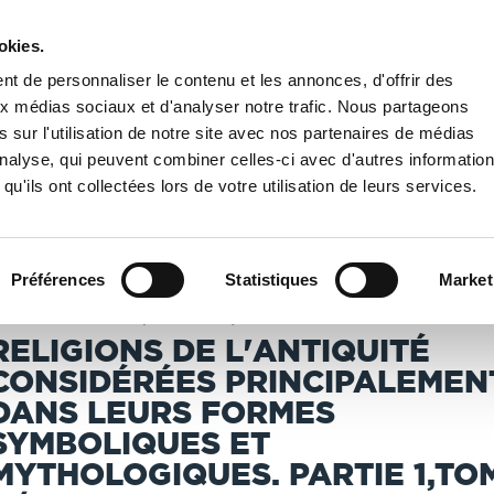
okies.
PUBLIER UN LIVRE
LIBRAIRIE
t de personnaliser le contenu et les annonces, d'offrir des
aux médias sociaux et d'analyser notre trafic. Nous partageons
 sur l'utilisation de notre site avec nos partenaires de médias
Nationale de France
/
Religions de l'antiquité considérées principalement dans 
'analyse, qui peuvent combiner celles-ci avec d'autres informatio
qu'ils ont collectées lors de votre utilisation de leurs services.
T IMPRIMÉS À LA DEMANDE - DÉLAI ACTUEL : 3 À 5 
Préférences
Statistiques
Market
reuzer, Friedrich (1771-1858)
RELIGIONS DE L'ANTIQUITÉ
CONSIDÉRÉES PRINCIPALEMEN
DANS LEURS FORMES
SYMBOLIQUES ET
MYTHOLOGIQUES. PARTIE 1,TO