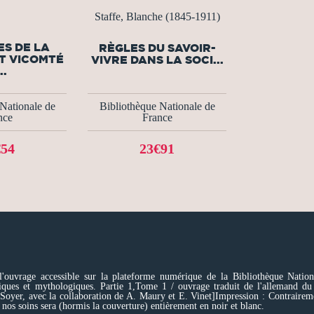
Staffe, Blanche (1845-1911)
S DE LA
RÈGLES DU SAVOIR-
T VICOMTÉ
VIVRE DANS LA SOCI...
..
Nationale de
Bibliothèque Nationale de
nce
France
€54
23€91
'ouvrage accessible sur la plateforme numérique de la Bibliothèque National
iques et mythologiques. Partie 1,Tome 1 / ouvrage traduit de l'allemand du
. Soyer, avec la collaboration de A. Maury et E. Vinet]Impression : Contrairem
 nos soins sera (hormis la couverture) entièrement en noir et blanc.