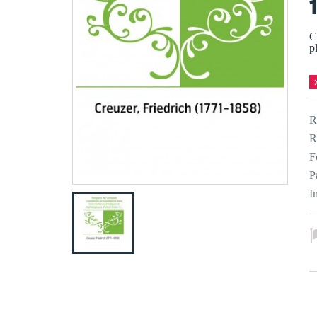
C
p
R
R
F
P
I