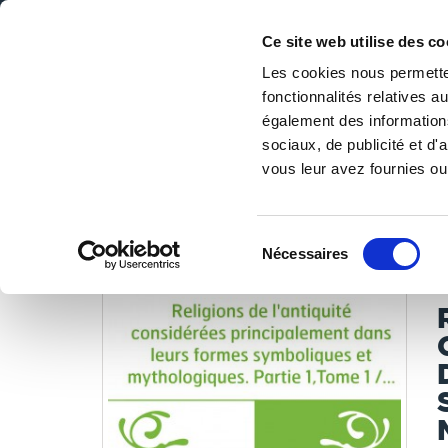
Ce site web utilise des co
Les cookies nous permetten
fonctionnalités relatives 
DE LA PAGE BLANCHE... AU BEST SELLER
également des informations
Accueil
/
Tous les livres
/
Libres de droits
/
Bibliothèque 
sociaux, de publicité et d
/ ouvrage tr
vous leur avez fournies ou 
LES LIVRES SON
Sélection
Nécessaires
du
C
consentement