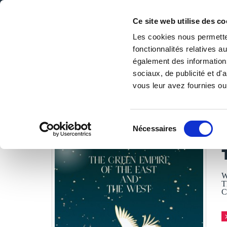
Ce site web utilise des co
Les cookies nous permetten
fonctionnalités relatives 
DE LA PAGE BLANCHE... AU BEST SELLER
également des informations
Accueil
/
Tous les livres
/
Essais
/
Essais philosophiques
/
sociaux, de publicité et d
vous leur avez fournies ou 
LES LIVRES SON
Sélection
Nécessaires
du
P
consentement
W
T
C