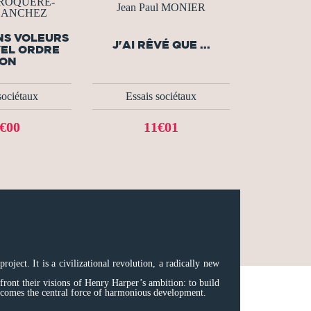
 BROQUERE-
Jean Paul MONIER
 SANCHEZ
NS VOLEURS
J'AI RÊVÉ QUE ...
EL ORDRE
ON
sociétaux
Essais sociétaux
€00
11€01
ect. It is a civilizational revolution, a radically new
nfront their visions of Henry Harper’s ambition: to build
ecomes the central force of harmonious development.