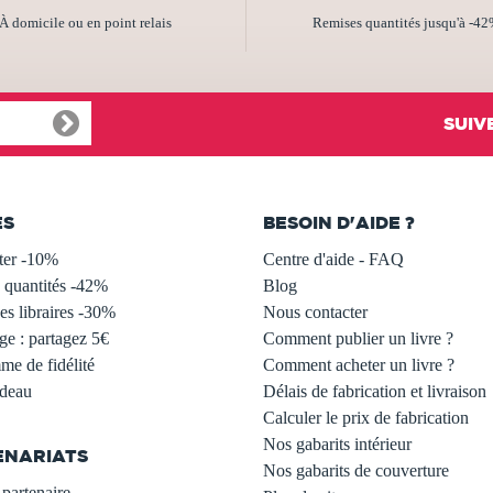
À domicile ou en point relais
Remises quantités jusqu'à -4
SUIV
ES
BESOIN D'AIDE ?
ter -10%
Centre d'aide - FAQ
 quantités -42%
Blog
s libraires -30%
Nous contacter
ge : partagez 5€
Comment publier un livre ?
e de fidélité
Comment acheter un livre ?
adeau
Délais de fabrication et livraison
Calculer le prix de fabrication
Nos gabarits intérieur
ENARIATS
Nos gabarits de couverture
partenaire