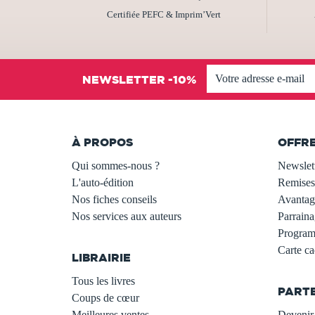
Certifiée PEFC & Imprim’Vert
NEWSLETTER -10%
À PROPOS
OFFR
Qui sommes-nous ?
Newslet
L'auto-édition
Remises
Nos fiches conseils
Avantage
Nos services aux auteurs
Parraina
.
Programm
Carte c
LIBRAIRIE
.
Tous les livres
PART
Coups de cœur
Meilleures ventes
Devenir 