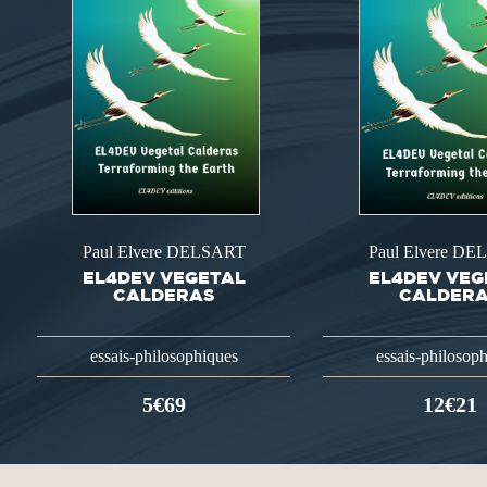
Paul Elvere DELSART
Paul Elvere D
EL4DEV VEGETAL
EL4DEV VEG
CALDERAS
CALDER
essais-philosophiques
essais-philosop
5€69
12€21