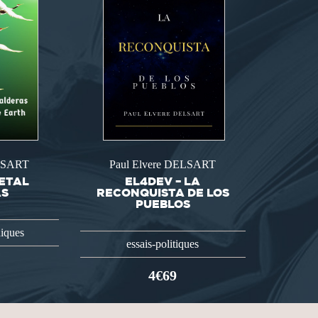
ELSART
Paul Elvere DELSART
ETAL
EL4DEV – LA
AS
RECONQUISTA DE LOS
PUEBLOS
hiques
essais-politiques
4€69