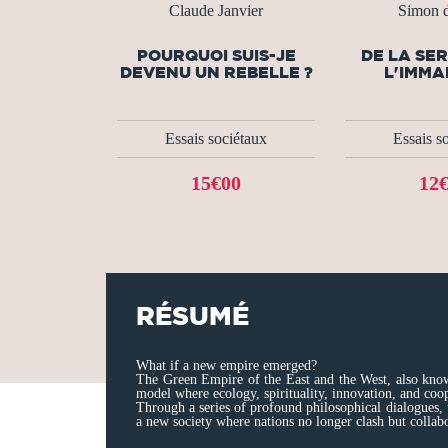
Claude Janvier
Simon d
POURQUOI SUIS-JE
DE LA SE
DEVENU UN REBELLE ?
L'IMM
Essais sociétaux
Essais s
15€00
12
RÉSUMÉ
What if a new empire emerged?
The Green Empire of the East and the West, also known
model where ecology, spirituality, innovation, and coop
Through a series of profound philosophical dialogues, t
a new society where nations no longer clash but colla