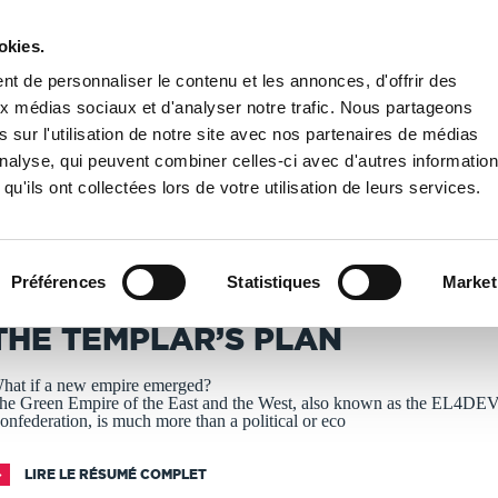
okies.
PUBLIER UN LIVRE
LIBRAIRIE
t de personnaliser le contenu et les annonces, d'offrir des
aux médias sociaux et d'analyser notre trafic. Nous partageons
 sur l'utilisation de notre site avec nos partenaires de médias
The Templar’s Plan
'analyse, qui peuvent combiner celles-ci avec d'autres informatio
qu'ils ont collectées lors de votre utilisation de leurs services.
T IMPRIMÉS À LA DEMANDE - DÉLAI ACTUEL : 3 À 5 
Préférences
Statistiques
Market
aul Elvere DELSART
THE TEMPLAR’S PLAN
hat if a new empire emerged?
he Green Empire of the East and the West, also known as the EL4DE
onfederation, is much more than a political or eco
LIRE LE RÉSUMÉ COMPLET