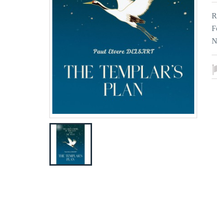
R
F
N