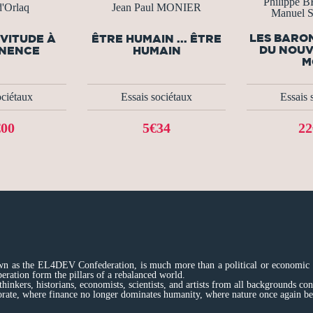
Philippe
'Orlaq
Jean Paul MONIER
Manuel
LES BARO
RVITUDE À
ÊTRE HUMAIN ... ÊTRE
DU NOUV
ANENCE
HUMAIN
M
ociétaux
Essais sociétaux
Essais 
€00
5€34
22
 as the EL4DEV Confederation, is much more than a political or economic proj
eration form the pillars of a rebalanced world.
hinkers, historians, economists, scientists, and artists from all backgrounds co
borate, where finance no longer dominates humanity, where nature once again b