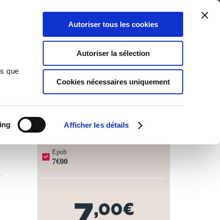
Qui sommes-nous ?
Nous contacter
Blog
Aide
0
0
Autoriser tous les cookies
Rechercher
Connexion
Ma liste
Panier
Autoriser la sélection
ns que
Cookies nécessaires uniquement
JOURS OUVRÉS ⏱️
ing
Afficher les détails
Epub
7€00
V
7
,00€