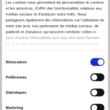
Les cookies nous permettent de personnaliser le contenu
et les annonces, d'offrir des fonctionnalités relatives aux
NEW
médias sociaux et d'analyser notre trafic. Nous
partageons également des informations sur l'utilisation de
notre site avec nos partenaires de médias sociaux, de
publicité et d'analyse, qui peuvent combiner celles-ci
avec d'autres informations que vous leur avez fournies
ou qu'ils ont collectées lors de votre utilisation de leurs
services.
Sélection
Nécessaires
du
consentement
(0 avis)
(24 avis)
Préférences
Patrick BENT
Damien LANDEAU
Statistiques
JOCASTE 2.0
TOURMENTES
Romans
Romans
Marketing