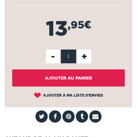
13
,95€
-
+
AJOUTER AU PANIER
AJOUTER À MA LISTE D'ENVIES