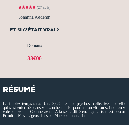
(27 avis)
Johanna Addenin
ET SI C'ÉTAIT VRAI ?
Romans
33€00
RÉSUMÉ
La fin des temps sales. Une épidémie, une psychose collective, une ville
qui s'est enfermée dans son cauchemar. Et pourtant on vit, on s'aime, on se
vole, on se tue. Comme avant. A la seule différence qu'ici tout est obscur.
Primitif. Moyenâgeux. Et sale. Mais tout a une fin.