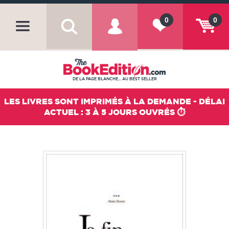
0
0
DE LA PAGE BLANCHE... AU BEST SELLER
LES LIVRES SONT IMPRIMÉS À LA DEMANDE - DÉLAI
ACTUEL : 3 À 5 JOURS OUVRÉS ⏱️