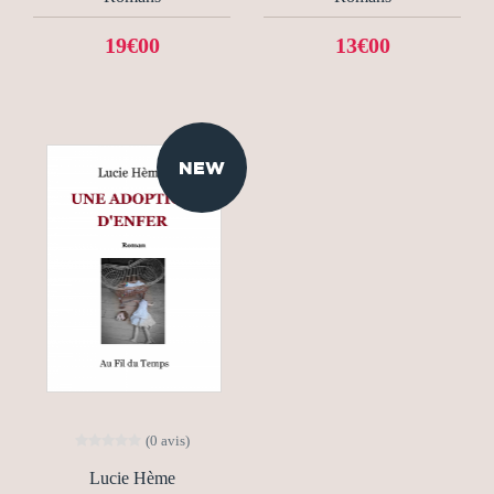
19€00
13€00
NEW
(0 avis)
Lucie Hème