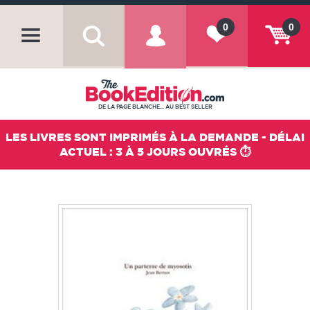
0
0
DE LA PAGE BLANCHE... AU BEST SELLER
LES LIVRES SONT IMPRIMÉS À LA DEMANDE - DÉLAI
ACTUEL : 3 À 5 JOURS OUVRÉS ⏱️