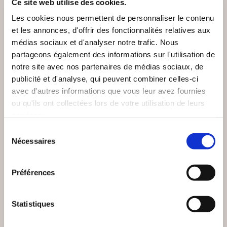
Ce site web utilise des cookies.
Les cookies nous permettent de personnaliser le contenu
et les annonces, d'offrir des fonctionnalités relatives aux
médias sociaux et d'analyser notre trafic. Nous
partageons également des informations sur l'utilisation de
notre site avec nos partenaires de médias sociaux, de
publicité et d'analyse, qui peuvent combiner celles-ci
avec d'autres informations que vous leur avez fournies
ou qu'ils ont collectées lors de votre utilisation de leurs
(24 avis)
(0 avis)
services.
Sélection
Damien LANDEAU
Adrien DECAESTECKER
Nécessaires
du
TOURMENTES
LES VIEILLES D'ÂME
consentement
Préférences
Romans
Romans
18€00
11€00
Statistiques