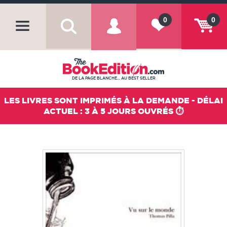
0
0
DE LA PAGE BLANCHE... AU BEST SELLER
LES LIVRES SONT IMPRIMÉS À LA DEMANDE - DÉLAI
ACTUEL : 3 À 5 JOURS OUVRÉS ⏱️