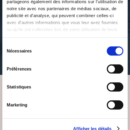
partageons également des informations sur l'utilisation de
notre site avec nos partenaires de médias sociaux, de
publicité et d'analyse, qui peuvent combiner celles-ci
Thomas Pilla
Thomas Pilla
avec d'autres informations que vous leur avez fournies
APRÈS LA PLUIE
DE LA LUMIÈRE À
VIENDRA LE BEAU
L'OBSCURITÉ
ou qu'ils ont collectées lors de votre utilisation de leurs
TEMPS
services.
Sélection
romans
poesies
Nécessaires
du
14€48
consentement
11€71
Préférences
Statistiques
VOUS AIMEREZ AUSSI
Marketing
Afficher les détails