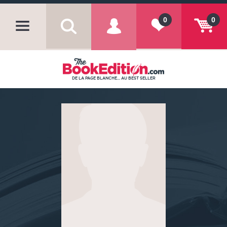
0
0
DE LA PAGE BLANCHE... AU BEST SELLER