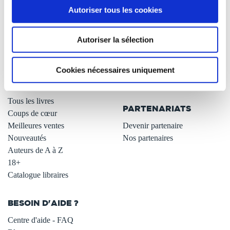
Autoriser tous les cookies
Qui sommes-nous ?
Newsletter -10%
L'auto-édition
Remises quantités -42%
Autoriser la sélection
Nos fiches conseils
Avantages libraires -30%
Nos services aux auteurs
Parrainage : partagez 5€
.
Programme de fidélité
Cookies nécessaires uniquement
Carte cadeau
LIBRAIRIE
.
Tous les livres
PARTENARIATS
Coups de cœur
Meilleures ventes
Devenir partenaire
Nouveautés
Nos partenaires
Auteurs de A à Z
18+
Catalogue libraires
BESOIN D'AIDE ?
Centre d'aide - FAQ