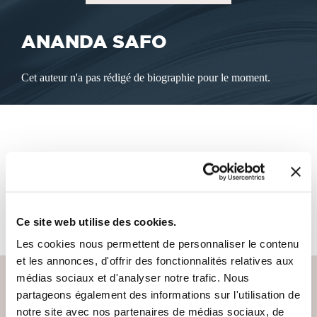
ANANDA SAFO
Cet auteur n'a pas rédigé de biographie pour le moment.
LES LIVRES DE L'AUTEUR
Cet auteur ne propose pas de livre à la vente sur notre site
pour le moment.
Ce site web utilise des cookies.
Les cookies nous permettent de personnaliser le contenu
et les annonces, d'offrir des fonctionnalités relatives aux
médias sociaux et d'analyser notre trafic. Nous
partageons également des informations sur l'utilisation de
notre site avec nos partenaires de médias sociaux, de