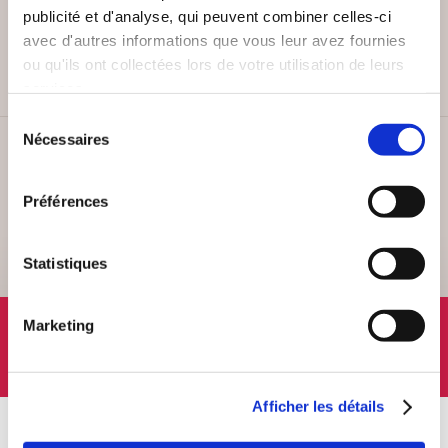
PAIEMENT SÉCURISÉ
publicité et d'analyse, qui peuvent combiner celles-ci
Remises quantités jusqu'à -42%
avec d'autres informations que vous leur avez fournies
ou qu'ils ont collectées lors de votre utilisation de leurs
services.
Sélection
Nécessaires
du
SERVICE CLIENT
consentement
Lundi au vendredi, 10-12h / 14-16h
Préférences
Statistiques
SUIVEZ-NOUS
Marketing
Afficher les détails
À PROPOS
OFFRES