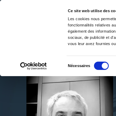
Ce site web utilise des co
Les cookies nous permetten
fonctionnalités relatives 
DE LA PAGE BLANCHE... AU BEST SELLER
également des informations
Accueil
/
CHRISTOPHE TAVET
sociaux, de publicité et d
vous leur avez fournies ou 
Sélection
Nécessaires
du
consentement