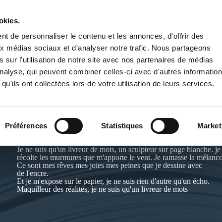
okies.
PUBLIER UN LIVRE
LIBRAIRIE
t de personnaliser le contenu et les annonces, d'offrir des
aux médias sociaux et d'analyser notre trafic. Nous partageons
 sur l'utilisation de notre site avec nos partenaires de médias
'analyse, qui peuvent combiner celles-ci avec d'autres informatio
qu'ils ont collectées lors de votre utilisation de leurs services.
CHRISTOPHE TAVET
Préférences
Statistiques
Market
Je ne suis qu'un livreur de mots, un sculpteur sur page blanche. je 
récolte les murmures que m'apporte le vent. Je ramasse la mélanc
Ce sont mes rêves mes joies mes peines que je dessine avec
de l'encre.
Et je m'expose sur le papier, je ne suis rien d'autre qu'un écho.
Maquilleur des réalités, je ne suis qu'un livreur de mots