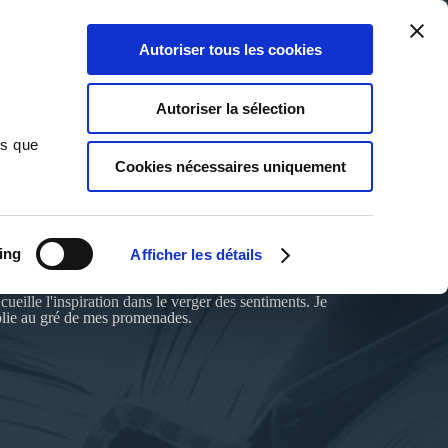
Qui sommes-nous ?
Nous contacter
Blog
Aide
0
0
Autoriser tous les cookies
Rechercher
Connexion
Ma liste
Panier
Autoriser la sélection
ns que
Cookies nécessaires uniquement
ing
Afficher les détails
cueille l'inspiration dans le verger des sentiments. Je
olie au gré de mes promenades.