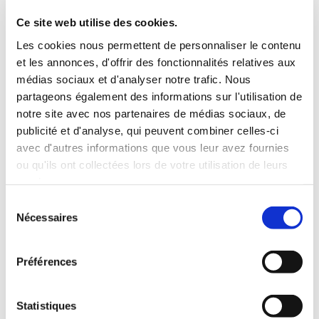
Fantastique
De 8 à 12 ans
Ce site web utilise des cookies.
Les cookies nous permettent de personnaliser le contenu
12€60
8€00
et les annonces, d'offrir des fonctionnalités relatives aux
médias sociaux et d'analyser notre trafic. Nous
partageons également des informations sur l'utilisation de
notre site avec nos partenaires de médias sociaux, de
publicité et d'analyse, qui peuvent combiner celles-ci
avec d'autres informations que vous leur avez fournies
ou qu'ils ont collectées lors de votre utilisation de leurs
services.
Sélection
Nécessaires
du
consentement
Préférences
(0 avis)
Statistiques