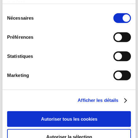
services.
Sélection
Nécessaires
du
consentement
Préférences
Statistiques
Marketing
Afficher les détails
(0 avis)
Autoriser tous les cookies
Colin Timaxian
Autoriser la sélection