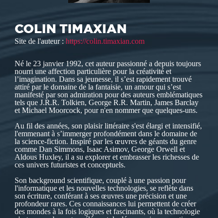
COLIN TIMAXIAN
Site de l'auteur :
https://colin.timaxian.com
Né le 23 janvier 1992, cet auteur passionné a depuis toujours
nourri une affection particulière pour la créativité et
l’imagination. Dans sa jeunesse, il s’est rapidement trouvé
attiré par le domaine de la fantaisie, un amour qui s’est
manifesté par son admiration pour des auteurs emblématiques
tels que J.R.R. Tolkien, George R.R. Martin, James Barclay
et Michael Moorcock, pour n'en nommer que quelques-uns.
Au fil des années, son plaisir littéraire s'est élargi et intensifié,
l'emmenant à s’immerger profondément dans le domaine de
la science-fiction. Inspiré par les œuvres de géants du genre
comme Dan Simmons, Isaac Asimov, George Orwell et
Aldous Huxley, il a su explorer et embrasser les richesses de
ces univers futuristes et conceptuels.
Son background scientifique, couplé à une passion pour
l'informatique et les nouvelles technologies, se reflète dans
son écriture, conférant à ses œuvres une précision et une
profondeur rares. Ces connaissances lui permettent de créer
des mondes à la fois logiques et fascinants, où la technologie