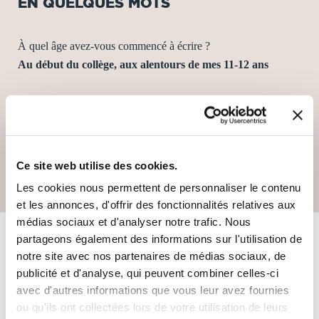
EN QUELQUES MOTS
À quel âge avez-vous commencé à écrire ?
Au début du collège, aux alentours de mes 11-12 ans
Quel est votre auteur favori ?
James Barclay & Isaac Asimov
Quel est votre style littéraire préféré ?
Ce site web utilise des cookies.
Au même niveau, fantaisie et science-fiction
Les cookies nous permettent de personnaliser le contenu
et les annonces, d'offrir des fonctionnalités relatives aux
médias sociaux et d'analyser notre trafic. Nous
partageons également des informations sur l'utilisation de
LES LIVRES DE L'AUTEUR
notre site avec nos partenaires de médias sociaux, de
publicité et d'analyse, qui peuvent combiner celles-ci
avec d'autres informations que vous leur avez fournies
Tri
ou qu'ils ont collectées lors de votre utilisation de leurs