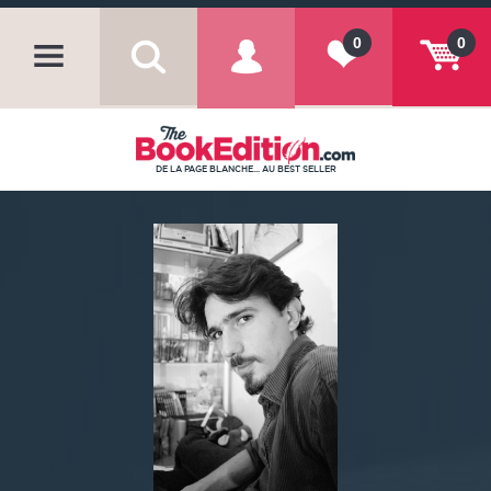
0
0
DE LA PAGE BLANCHE... AU BEST SELLER