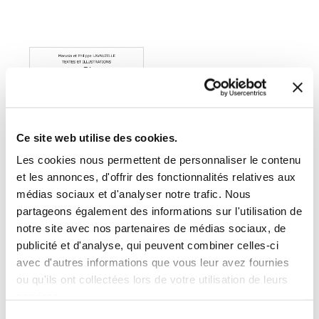
Ce site web utilise des cookies.
Les cookies nous permettent de personnaliser le contenu
et les annonces, d'offrir des fonctionnalités relatives aux
médias sociaux et d'analyser notre trafic. Nous
partageons également des informations sur l'utilisation de
(0 avis)
notre site avec nos partenaires de médias sociaux, de
Marusia et Philippe
publicité et d'analyse, qui peuvent combiner celles-ci
LAVAUZELLE
avec d'autres informations que vous leur avez fournies
PI
ou qu'ils ont collectées lors de votre utilisation de leurs
services.
Essais
Sélection