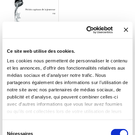
Ce site web utilise des cookies.
Les cookies nous permettent de personnaliser le contenu
et les annonces, d'offrir des fonctionnalités relatives aux
médias sociaux et d'analyser notre trafic. Nous
(0 avis)
partageons également des informations sur l'utilisation de
P.M
notre site avec nos partenaires de médias sociaux, de
publicité et d'analyse, qui peuvent combiner celles-ci
PÉCHÉS CAPITAUX
DE LA JEUNESSE
avec d'autres informations que vous leur avez fournies
ou qu'ils ont collectées lors de votre utilisation de leurs
Romans
services.
Sélection
11€42
Nécessaires
du