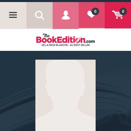
0
0
DE LA PAGE BLANCHE... AU BEST SELLER