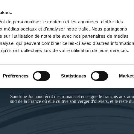
okies.
PUBLIER UN LIVRE
LIBRAIRIE
t de personnaliser le contenu et les annonces, d'offrir des
aux médias sociaux et d'analyser notre trafic. Nous partageons
 sur l'utilisation de notre site avec nos partenaires de médias
'analyse, qui peuvent combiner celles-ci avec d'autres informatio
qu'ils ont collectées lors de votre utilisation de leurs services.
S.JOCHAUD & S.COCARD AVEC
Préférences
Statistiques
Market
Site de l'auteur :
https://sandrinearlaud.over-blog.com/
Sandrine Jochaud écrit des romans et enseigne le français aux adult
sud de la France où elle cultive son verger d'oliviers, et le reste d