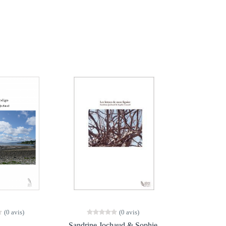
(0 avis)
(0 avis)
Sandrine Jochaud & Sophie