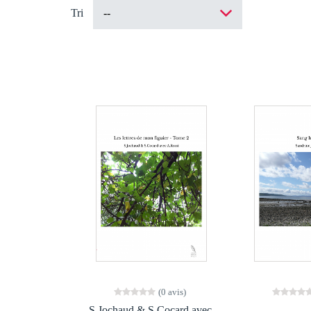
Tri
(0 avis)
S.Jochaud & S.Cocard avec