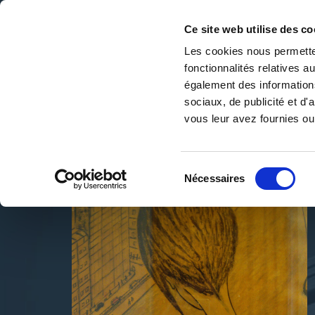
Ce site web utilise des co
Les cookies nous permetten
fonctionnalités relatives 
DE LA PAGE BLANCHE... AU BEST SELLER
également des informations
Accueil
/
S.Jochaud & S.Cocard avec A.Rossi
sociaux, de publicité et d
vous leur avez fournies ou 
Sélection
Nécessaires
du
consentement