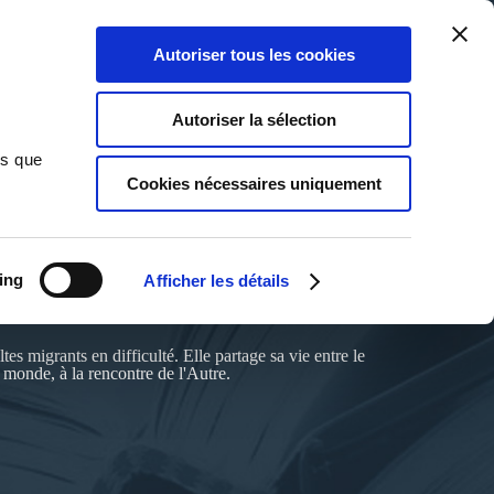
Qui sommes-nous ?
Nous contacter
Blog
Aide
0
0
Autoriser tous les cookies
Rechercher
Connexion
Ma liste
Panier
Autoriser la sélection
ns que
Cookies nécessaires uniquement
 A.ROSSI
ing
Afficher les détails
es migrants en difficulté. Elle partage sa vie entre le
u monde, à la rencontre de l'Autre.